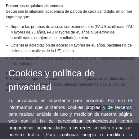
Poseer los requisitos de acceso
Según sea la situación académica de partida de cada candidato, en primer
lugar hay que:
Superar las pruebas de acceso correspondientes (PAU Bachillerato, PAU
Mayores de 25 años, PAU Mayores de 45 años o Selectivo del
bachillerato extranjero no comunitario), o bien
Obtener la acreditación de acceso (Mayores de 40 años, bachillerato de
sistemas educativos de la UE), o bien
Tener la titulación necesaria para el acceso (Ciclos Formativos o titulación
universitaria).
Cookies y política de
Realizar la Preinscripción
Rellenar y entregar el formulario de solicitud de plazas en las titulaciones de
privacidad
grado de las cinco universidades públicas valencianas, que utilizan un
procedimiento unificado.
Tu privacidad es importante para nosotros. Por ello te
informamos que utilizamos cookies propias y de terceros
para realizar análisis de uso y medición de nuestra página
web con el fin de personalizar contenidos,así como
proporcionar funcionalidades a las redes sociales o analizar
nuestro tráfico. Para continuar acepta o modifica la