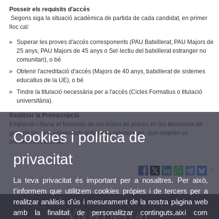
Posseir els requisits d'accés
Segons siga la situació acadèmica de partida de cada candidat, en primer
lloc cal:
Superar les proves d'accés corresponents (PAU Batxillerat, PAU Majors de
25 anys, PAU Majors de 45 anys o Sel·lectiu del batxillerat estranger no
comunitari), o bé
Obtenir l'acreditació d'accés (Majors de 40 anys, batxillerat de sistemes
educatius de la UE), o bé
Tindre la titulació necessària per a l'accés (Cicles Formatius o titulació
universitària).
Realitzar la Preinscripció
Emplenar i lliurar el formulari de sol·licitud de places en les titulacions de
Cookies i política de
grau de les cinc universitats públiques valencianes, que empren un
procediment unificat.
privacitat
La teva privacitat és important per a nosaltres. Per això,
t'informem que utilitzem cookies pròpies i de tercers per a
realitzar anàlisis d'ús i mesurament de la nostra pàgina web
amb la finalitat de personalitzar continguts,així com