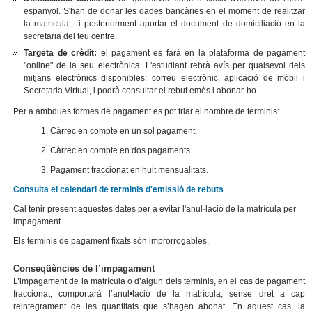
espanyol. S'han de donar les dades bancàries en el moment de realitzar
la matrícula, i posteriorment aportar el document de domiciliació en la
secretaria del teu centre.
Targeta de crèdit:
el pagament es farà en la plataforma de pagament
"online" de la seu electrònica. L'estudiant rebrà avís per qualsevol dels
mitjans electrònics disponibles: correu electrònic, aplicació de mòbil i
Secretaria Virtual, i podrà consultar el rebut emès i abonar-ho.
Per a ambdues formes de pagament es pot triar el nombre de terminis:
1. Càrrec en compte en un sol pagament.
2. Càrrec en compte en dos pagaments.
3. Pagament fraccionat en huit mensualitats.
Consulta el calendari de terminis d'emissió de rebuts
Cal tenir present aquestes dates per a evitar l'anul·lació de la matrícula per
impagament.
Els terminis de pagament fixats són improrrogables.
Conseqüències de l’impagament
L’impagament de la matrícula o d’algun dels terminis, en el cas de pagament
fraccionat, comportarà l’anul•lació de la matrícula, sense dret a cap
reintegrament de les quantitats que s’hagen abonat. En aquest cas, la