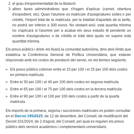
el grau d'experimentalitat de la titulació
altres taxes administratives que s'hagen d'aplicar (carnet, obertura
d'expedient, etc). Quan l'alumne es matricule d'assignatures soltes o per
crèdits, l'import total de la matrícula, per la totalitat d'apartats de la tarifa,
no podrà ser inferior a 300 euros. No obstant això, esta quantia mínima
no s'aplicarà si l'alumne per a acabar els seus estudis té pendents un
nombre d'assignatures o de crèdits el total dels quals no supere esta
quantitat mínima.
Els preus públics i drets els fixarà la comunitat autonòma, dins dels límits que
establica la Conferència General de Política Universitària, que estaran
relacionats amb els costos de prestació del servei, en els termes següents:
Els preus públics cobriran entre el 15 per 100 i el 25 per 100 dels costos
en primera matrícula
Entre el 30 per 100 i el 40 per 100 dels costos en segona matrícula
Entre el 65 per 100 i el 75 per 100 dels costos en la tercera matrícula
Entre el 90 per 100 i el 100 per 100 dels costos a partir de la quarta
matrícula
Els imports de la primera, segona i succesives matrícules es poden consultar
en el
Decret 195/2025
, de 12 de desembre, del Consell, de modificació del
Decret 101/2024, de 2 d'agost, del Consell, pel qual es regulen els preus
públics dels servicis acadèmics i complementaris universitaris.