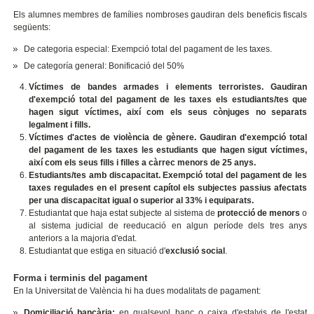
Els alumnes membres de famílies nombroses gaudiran dels beneficis fiscals
següents:
De categoria especial: Exempció total del pagament de les taxes.
De categoría general: Bonificació del 50%
Víctimes de bandes armades i elements terroristes.
Gaudiran
d'exempció total del pagament de les taxes els estudiants/tes que
hagen sigut víctimes, així com els seus cònjuges no separats
legalment i fills.
Víctimes d'actes de violència de gènere.
Gaudiran d'exempció total
del pagament de les taxes les estudiants que hagen sigut víctimes,
així com els seus fills i filles a càrrec menors de 25 anys.
Estudiants/tes amb discapacitat.
Exempció total del pagament de les
taxes regulades en el present capítol els subjectes passius afectats
per una discapacitat igual o superior al 33% i equiparats.
Estudiantat que haja estat subjecte al sistema de
protecció de menors
o
al sistema judicial de reeducació en algun període dels tres anys
anteriors a la majoria d'edat.
Estudiantat que estiga en situació d'
exclusió social
.
Forma i terminis del pagament
En la Universitat de València hi ha dues modalitats de pagament:
Domiciliació bancària:
en qualsevol banc o caixa d'estalvis de l'estat