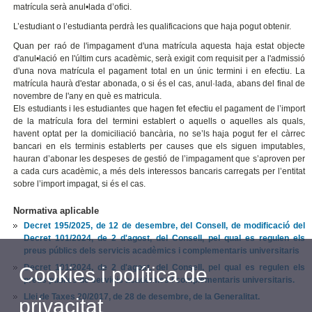
matrícula serà anul•lada d’ofici.
L’estudiant o l’estudianta perdrà les qualificacions que haja pogut obtenir.
Quan per raó de l'impagament d'una matrícula aquesta haja estat objecte
d'anul•lació en l'últim curs acadèmic, serà exigit com requisit per a l'admissió
d'una nova matrícula el pagament total en un únic termini i en efectiu. La
matrícula haurà d'estar abonada, o si és el cas, anul·lada, abans del final de
novembre de l'any en què es matricula.
Els estudiants i les estudiantes que hagen fet efectiu el pagament de l’import
de la matrícula fora del termini establert o aquells o aquelles als quals,
havent optat per la domiciliació bancària, no se’ls haja pogut fer el càrrec
bancari en els terminis establerts per causes que els siguen imputables,
hauran d’abonar les despeses de gestió de l’impagament que s’aproven per
a cada curs acadèmic, a més dels interessos bancaris carregats per l’entitat
sobre l’import impagat, si és el cas.
Normativa aplicable
Decret 195/2025, de 12 de desembre, del Consell, de modificació del
Decret 101/2024, de 2 d'agost, del Consell, pel qual es regulen els
preus públics dels servicis acadèmics i complementaris universitaris
Decret 101/2024, de 2 d'agost, del Consell, pel qual es regulen els
Cookies i política de
preus públics de servicis acadèmics i complementaris universitaris.
Llei de Taxes 20/2017, de 28 de desembre, de la Generalitat.
privacitat