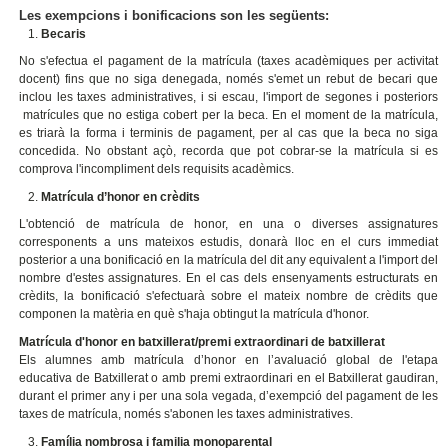
Les exempcions i bonificacions son les següents:
Becaris
No s'efectua el pagament de la matrícula (taxes acadèmiques per activitat
docent) fins que no siga denegada, només s'emet un rebut de becari que
inclou les taxes administratives, i si escau, l'import de segones i posteriors
matrícules que no estiga cobert per la beca. En el moment de la matrícula,
es triarà la forma i terminis de pagament, per al cas que la beca no siga
concedida. No obstant açò, recorda que pot cobrar-se la matrícula si es
comprova l'incompliment dels requisits acadèmics.
Matrícula d’honor en crèdits
L'obtenció de matrícula de honor, en una o diverses assignatures
corresponents a uns mateixos estudis, donarà lloc en el curs immediat
posterior a una bonificació en la matrícula del dit any equivalent a l'import del
nombre d'estes assignatures. En el cas dels ensenyaments estructurats en
crèdits, la bonificació s'efectuarà sobre el mateix nombre de crèdits que
componen la matèria en què s'haja obtingut la matrícula d'honor.
Matrícula d'honor en batxillerat/premi extraordinari de batxillerat
Els alumnes amb matrícula d’honor en l’avaluació global de l'etapa
educativa de Batxillerat o amb premi extraordinari en el Batxillerat gaudiran,
durant el primer any i per una sola vegada, d’exempció del pagament de les
taxes de matrícula, només s'abonen les taxes administratives.
Família nombrosa i familia monoparental