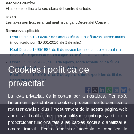
Recollida del títol
El títol es recollirà a la secretaria del centre d’estudis.
Taxes
Les taxes son fixades anualment mitjançant Decret del Consell.
Normativa aplicable
Real Decreto 1393/2007 de Ordenación de Enseñanzas Universitarias
(modificado por RD 861/2010, de 2 de julio)
Real Decreto 1496/1987, de 6 de noviembre, por el que se regula la
obtención, expedición y homologación de títulos universitarios
.
Orden ECI/2514/2007, de 13 de agosto, sobre expedición de títulos
Cookies i política de
universitarios oficiales de máster y doctor.
Real Decreto 1002/2010, de 5 de agosto, sobre expedición de títulos
privacitat
universitarios oficiales
.
La teva privacitat és important per a nosaltres. Per això,
t'informem que utilitzem cookies pròpies i de tercers per a
realitzar anàlisis d'ús i mesurament de la nostra pàgina web
amb la finalitat de personalitzar continguts,així com
proporcionar funcionalitats a les xarxes socials o analitzar el
nostre trànsit. Per a continuar accepta o modifica la