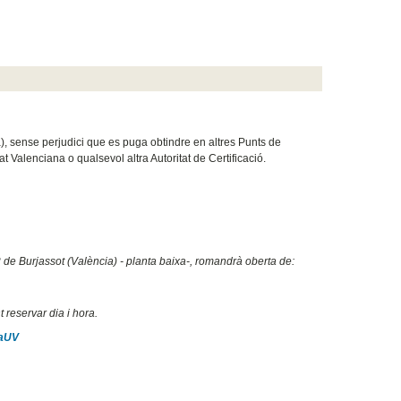
na), sense perjudici que es puga obtindre en altres Punts de
t Valenciana o qualsevol altra Autoritat de Certificació.
22 de Burjassot (València) - planta baixa-, romandrà oberta de:
 reservar dia i hora.
caUV