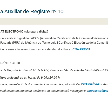
na Auxiliar de Registre nº 10
AT ELECTRÒNIC (signatura digital)
r el certificat digital de l’ACCV (Autoritat de Certificació de la Comunitat Valencia
d'Usuaris (PRU) de l'Agència de Tecnologia i Certificació Electrònica de la Comunita
citar la seua cita seleccionant en el calendari dia i hora
CITA PREVIA
CIÓ REGISTRE
na de Registre Auxiliar nº 10 de la UV, situada en l'Av. Vicente Andrés Estellés nº 
lluns a divendres en horari de 9:00a 14:00 h.
r a la presentació de documentació o instàncies pot sol·licitar
CITA PRÈVIA
podent
mbé es poden presentar instàncies i/o documentació mitjançant la
Seu Electròni