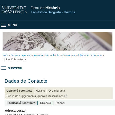
MENÚ
Inici
>
Beques i ajudes
>
Informació i contacte
>
Contactes
>
Ubicació i contacte
>
Ubicació i contacte
SUBMENU
Dades de Contacte
Ubicació i contacte
Horaris
Organigrama
Bústia de suggeriments, queixes i felicitacions
Ubicació i contacte
Ubicació
Plànols
Adreça postal: