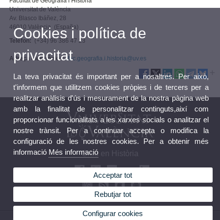
Facultat de Geografia i Història
Universitat de València
Av. Blasco Ibáñez, 28
46010 València (España)
Cookies i política de
Telèfon:
(+34) 96 386 47 23
privacitat
Adreça electrònica:
fac.geografia.i.historia@uv.es
La teva privacitat és important per a nosaltres. Per això,
t'informem que utilitzem cookies pròpies i de tercers per a
realitzar anàlisis d'ús i mesurament de la nostra pàgina web
amb la finalitat de personalitzar continguts,així com
proporcionar funcionalitats a les xarxes socials o analitzar el
nostre trànsit. Per a continuar accepta o modifica la
configuració de les nostres cookies. Per a obtenir més
informació
Més informació
Grau en Història
Acceptar tot
Rebutjar tot
Configurar cookies
© 2026 UV. - Avinguda Blasco Ibáñez, 28. 46010 València. Espanya. Tel. 96 386 47 23