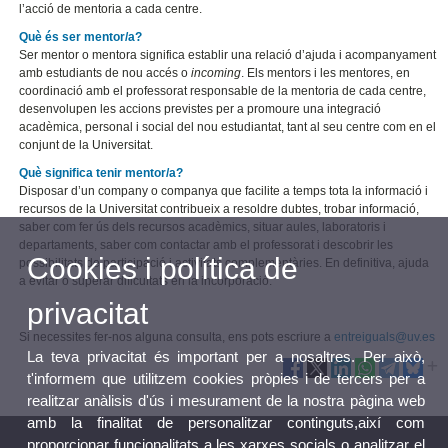
l’acció de mentoria a cada centre.
Què és ser mentor/a?
Ser mentor o mentora significa establir una relació d’ajuda i acompanyament
amb estudiants de nou accés o
incoming
. Els mentors i les mentores, en
coordinació amb el professorat responsable de la mentoria de cada centre,
desenvolupen les accions previstes per a promoure una integració
acadèmica, personal i social del nou estudiantat, tant al seu centre com en el
conjunt de la Universitat.
Què significa tenir mentor/a?
Disposar d’un company o companya que facilite a temps tota la informació i
recursos de la Universitat contribueix a resoldre dubtes, trobar informació,
saber com fer ús dels recursos acadèmics, situar aules, laboratoris i
departaments, saber com contactar amb el professorat i descobrir les
Cookies i política de
possibilitats de participació i activitats complementàries. En definitiva, ajuda
a evitar o superar dificultats en la incorporació.
privacitat
Si necessites fer-nos alguna consulta, ens pots escriure a
entreiguals@uv.es
La teva privacitat és important per a nosaltres. Per això,
t'informem que utilitzem cookies pròpies i de tercers per a
realitzar anàlisis d'ús i mesurament de la nostra pàgina web
amb la finalitat de personalitzar continguts,així com
proporcionar funcionalitats a les xarxes socials o analitzar el