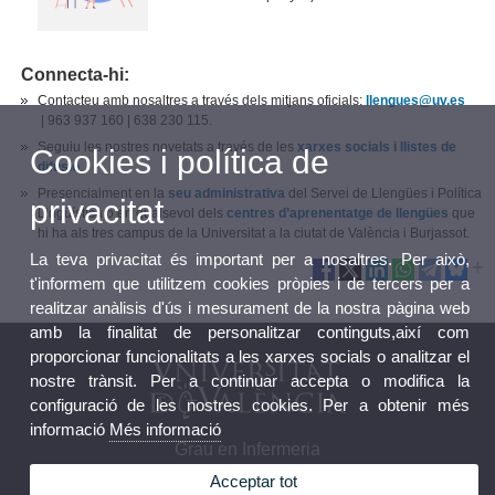
Connecta-hi:
Contacteu amb nosaltres a través dels mitjans oficials:
llengues@uv.es​
|
963 937 160 | 638 230 115.
Seguiu les nostres novetats a través de les
xarxes socials i llistes de
Cookies i política de
difusió
.
Presencialment en la
seu administrativa
del Servei de Llengües i Política
privacitat
Lingüística o en qualsevol dels
centres d’aprenentatge de llengües
que
hi ha als tres campus de la Universitat a la ciutat de València i Burjassot.
La teva privacitat és important per a nosaltres. Per això,
t'informem que utilitzem cookies pròpies i de tercers per a
realitzar anàlisis d'ús i mesurament de la nostra pàgina web
amb la finalitat de personalitzar continguts,així com
proporcionar funcionalitats a les xarxes socials o analitzar el
nostre trànsit. Per a continuar accepta o modifica la
configuració de les nostres cookies. Per a obtenir més
informació
Més informació
Grau en Infermeria
Acceptar tot