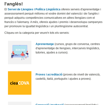
l'anglès!
El
Servei de Llengües i Política Lingüística
ofereix serveis d'aprenentatge i
assessorament perquè milloreu el vostre domini del valencià i de l'anglès i
perquè adquiriu competències comunicatives en altres llengües com el
francès o l'alemany. A més, ofereix ajudes i premis i desenvolupa campanyes
per promoure la igualtat lingüística i un plurilingüisme autocentrat.
Cliqueu en la categoria per veure'n tots els serveis:
Aprenentatge
(cursos, grups de conversa, centres
d'aprenentatge de llengües, intercanvis lingüístics,
tutories, ajudes a cursos).
Proves i acreditació
(proves de nivell de valencià,
castellà, italià, portuguès i ajudes a proves).