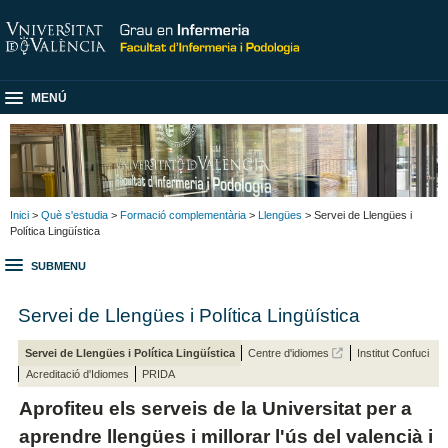
MENÚ
Inici
>
Què s'estudia
>
Formació complementària
>
Llengües
> Servei de Llengües i
Política Lingüística
SUBMENU
Servei de Llengües i Política Lingüística
Servei de Llengües i Política Lingüística
Centre d'idiomes
Institut Confuci
Acreditació d'Idiomes
PRIDA
Aprofiteu els serveis de la Universitat per a
aprendre llengües i millorar l'ús del valencià i