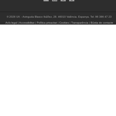
© 2026 UV. - Avinguda Blasco Ibáñez, 28. 46010 València. Espanya. Tel. 96 386 47 23
Avís legal
|
Accessibilitat
|
Política privacitat
|
Cookies
|
Transparència
|
Bústia de contacte