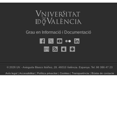
Grau en Informació i Documentació
© 2026 UV. - Avinguda Blasco Ibáñez, 28. 46010 València. Espanya. Tel. 96 386 47 23
Avís legal
|
Accessibilitat
|
Política privacitat
|
Cookies
|
Transparència
|
Bústia de contacte