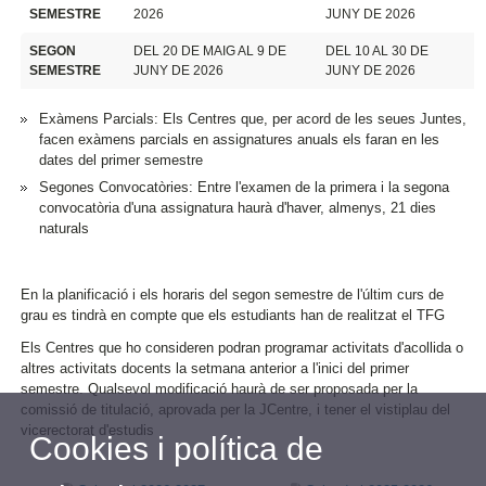
SEMESTRE
2026
JUNY DE 2026
SEGON
DEL 20 DE MAIG AL 9 DE
DEL 10 AL 30 DE
SEMESTRE
JUNY DE 2026
JUNY DE 2026
Exàmens Parcials: Els Centres que, per acord de les seues Juntes,
facen exàmens parcials en assignatures anuals els faran en les
dates del primer semestre
Segones Convocatòries: Entre l'examen de la primera i la segona
convocatòria d'una assignatura haurà d'haver, almenys, 21 dies
naturals
En la planificació i els horaris del segon semestre de l'últim curs de
grau es tindrà en compte que els estudiants han de realitzat el TFG
Els Centres que ho consideren podran programar activitats d'acollida o
altres activitats docents la setmana anterior a l'inici del primer
semestre. Qualsevol modificació haurà de ser proposada per la
comissió de titulació, aprovada per la JCentre, i tener el vistiplau del
vicerectorat d'estudis
Cookies i política de