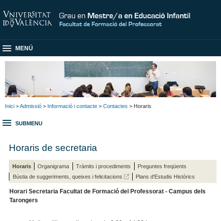
MENÚ
Inici
>
Admissió
>
Informació i contacte
>
Contactes
> Horaris
SUBMENU
Horaris de secretaria
Horaris
Organigrama
Tràmits i procediments
Preguntes freqüents
Bústia de suggeriments, queixes i felicitacions
Plans d'Estudis Històrics
Horari Secretaria Facultat de Formació del Professorat - Campus dels
Tarongers