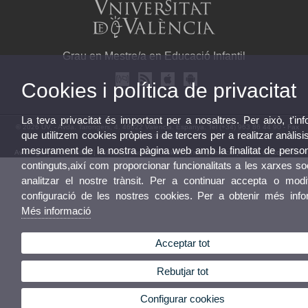
Grau en Mestre/a en Educació Infantil
Cookies i política de privacitat
La teva privacitat és important per a nosaltres. Per això, t'i
© 2026 UV. - Avda. Tarongers, 4. 46022 València. Espanya. Tel (+34) 963 86 44 90 - Fax
que utilitzem cookies pròpies i de tercers per a realitzar anàlisis
(+34) 963 86 44 87
mesurament de la nostra pàgina web amb la finalitat de person
Avís legal
|
Accessibilitat
|
Política privacitat
|
Cookies
|
Transparència
|
Bústia de contacte
continguts,així com proporcionar funcionalitats a les xarxes so
analitzar el nostre trànsit. Per a continuar accepta o modif
configuració de les nostres cookies. Per a obtenir més info
Més informació
Acceptar tot
Rebutjar tot
Configurar cookies