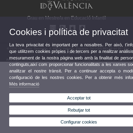
Grau en Mestre/a en Educació Infantil
Cookies i política de privacitat
La teva privacitat és important per a nosaltres. Per això, t'i
© 2026 UV. - Avda. Tarongers, 4. 46022 València. Espanya. Tel (+34) 963 86 44 90 - Fax
que utilitzem cookies pròpies i de tercers per a realitzar anàlisis
(+34) 963 86 44 87
mesurament de la nostra pàgina web amb la finalitat de person
Avís legal
|
Accessibilitat
|
Política privacitat
|
Cookies
|
Transparència
|
Bústia de contacte
continguts,així com proporcionar funcionalitats a les xarxes so
analitzar el nostre trànsit. Per a continuar accepta o modif
configuració de les nostres cookies. Per a obtenir més info
Més informació
Acceptar tot
Rebutjar tot
Configurar cookies