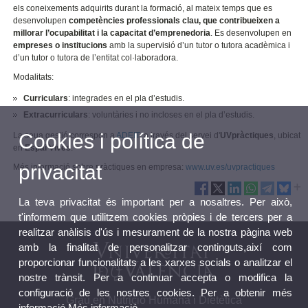
els coneixements adquirits durant la formació, al mateix temps que es
desenvolupen
competències professionals clau, que contribueixen a
millorar l’ocupabilitat i la capacitat d’emprenedoria
. Es desenvolupen en
empreses o institucions
amb la supervisió d’un tutor o tutora acadèmica i
d’un tutor o tutora de l’entitat col·laboradora.
Modalitats:
Curriculars
: integrades en el pla d’estudis.
Extracurriculars
: voluntàries i no incloses en el pla d’estudis.
Cookies i política de
La seua gestió correspon a
ADEIT
, a través del servei d'
UVpràctiques
, ubicat
en
Espai Vives
.
privacitat
Més informació sobre pràctiques en empresa:
www.uv.es/uvpractiques
La teva privacitat és important per a nosaltres. Per això,
t'informem que utilitzem cookies pròpies i de tercers per a
realitzar anàlisis d'ús i mesurament de la nostra pàgina web
amb la finalitat de personalitzar continguts,així com
proporcionar funcionalitats a les xarxes socials o analitzar el
nostre trànsit. Per a continuar accepta o modifica la
configuració de les nostres cookies. Per a obtenir més
Grau en Nutrició Humana i Dietètica
informació
Més informació