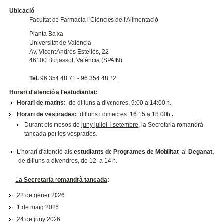
Ubicació
Facultat de Farmàcia i Ciències de l'Alimentació
Planta Baixa
Universitat de València
Av. Vicent Andrés Estellés, 22
46100 Burjassot, València (SPAIN)
Tel.
96 354 48 71 - 96 354 48 72
Horari d'atenció a l'estudiantat:
Horari de matins:
de dilluns a divendres, 9:00 a 14:00 h.
Horari de vesprades:
dilluns i dimecres: 16:15 a 18:00h
.
Durant els mesos de
juny juliol i setembre
, la Secretaria romandrà
tancada per les vesprades.
L'horari d'atenció als
estudiants de Programes de Mobilitat
al
Deganat,
de dilluns a divendres, de 12 a 14 h.
L
a Secretaria romandrà tancada
:
22 de gener 2026
1 de maig 2026
24 de juny 2026