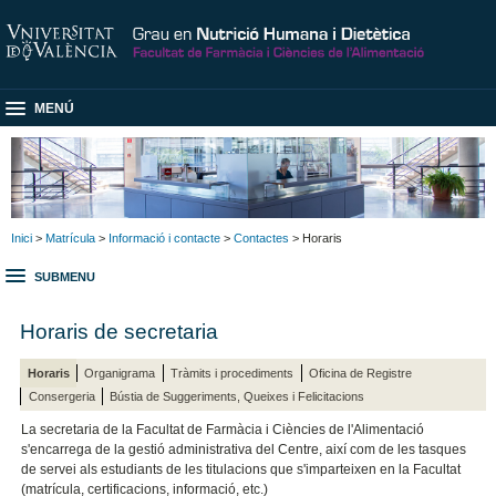
MENÚ
Inici
>
Matrícula
>
Informació i contacte
>
Contactes
> Horaris
SUBMENU
Horaris de secretaria
Horaris
Organigrama
Tràmits i procediments
Oficina de Registre
Consergeria
Bústia de Suggeriments, Queixes i Felicitacions
La secretaria de la Facultat de Farmàcia i Ciències de l'Alimentació
s'encarrega de la gestió administrativa del Centre, així com de les tasques
de servei als estudiants de les titulacions que s'imparteixen en la Facultat
(matrícula, certificacions, informació, etc.)