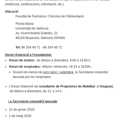
(matrícula, certificacions, informació, etc.)
Ubicació
Facultat de Farmàcia i Ciències de l'Alimentació
Planta Baixa
Universitat de València
Av. Vicent Andrés Estellés, 22
46100 Burjassot, València (SPAIN)
Tel.
96 354 48 71 - 96 354 48 72
Horari d'atenció a l'estudiantat:
Horari de matins:
de dilluns a divendres, 9:00 a 14:00 h.
Horari de vesprades:
dilluns i dimecres: 16:15 a 18:00h
.
Durant els mesos de
juny juliol i setembre
, la Secretaria romandrà
tancada per les vesprades.
L'horari d'atenció als
estudiants de Programes de Mobilitat
al
Deganat,
de dilluns a divendres, de 12 a 14 h.
L
a Secretaria romandrà tancada
:
22 de gener 2026
1 de maig 2026