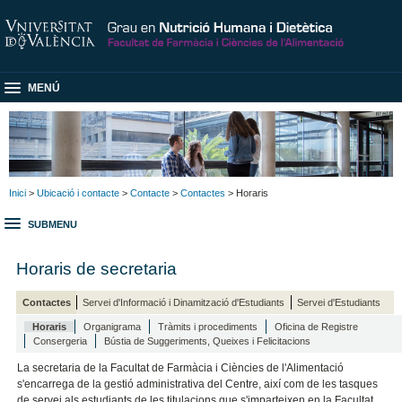
MENÚ
Inici
>
Ubicació i contacte
>
Contacte
>
Contactes
> Horaris
SUBMENU
Horaris de secretaria
Contactes
Servei d'Informació i Dinamització d'Estudiants
Servei d'Estudiants
Horaris
Organigrama
Tràmits i procediments
Oficina de Registre
Consergeria
Bústia de Suggeriments, Queixes i Felicitacions
La secretaria de la Facultat de Farmàcia i Ciències de l'Alimentació
s'encarrega de la gestió administrativa del Centre, així com de les tasques
de servei als estudiants de les titulacions que s'imparteixen en la Facultat