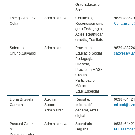
Grau Educació
Social
Escrig Gimenez,
Administrativa
Certificats,
9639 (83679
Celia
Reconeixements
Celia.Escri
grau Pedagogia,
Actes, Reanudar
estudis, Trasllats
Satorres
Administratiu
Practicum
9639 (83724
Ortuño,Salvador
Educació Social i
satorres@uv
Pedagogia,
Filosofia,
Practicum MASE,
Crèdits
Participació i
Máster
Educ.Especial
Lloria Brizuela,
Auxiliar
Registre,
9638 (64424
Carmen
Suport
Informació
mllobri@uv.
Administratiu
general, Arxiu
digital
Pascual Giner,
Administrativa
Secretària
9638 (64421
M.
Degana
M.Desampar
Desamparados