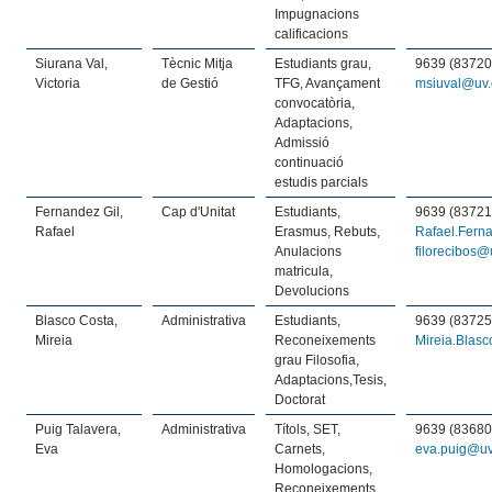
Impugnacions
calificacions
Siurana Val,
Tècnic Mitja
Estudiants grau,
9639 (83720
Victoria
de Gestió
TFG, Avançament
msiuval@uv.
convocatòria,
Adaptacions,
Admissió
continuació
estudis parcials
Fernandez Gil,
Cap d'Unitat
Estudiants,
9639 (83721
Rafael
Erasmus, Rebuts,
Rafael.Fern
Anulacions
filorecibos@
matricula,
Devolucions
Blasco Costa,
Administrativa
Estudiants,
9639 (83725
Mireia
Reconeixements
Mireia.Blas
grau Filosofia,
Adaptacions,Tesis,
Doctorat
Puig Talavera,
Administrativa
Títols, SET,
9639 (83680
Eva
Carnets,
eva.puig@uv
Homologacions,
Reconeixements