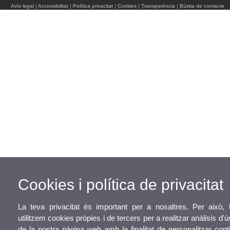
Avís legal
|
Accessibilitat
|
Política privacitat
|
Cookies
|
Transparència
|
Bústia de contacte
Cookies i política de privacitat
La teva privacitat és important per a nosaltres. Per això,
utilitzem cookies pròpies i de tercers per a realitzar anàlisis d
de la nostra pàgina web amb la finalitat de personalitzar cont