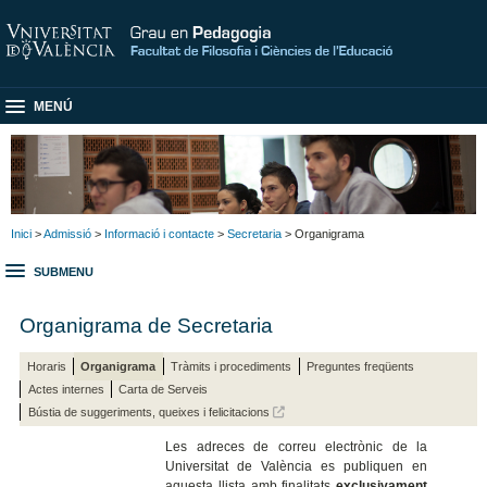
MENÚ
Inici
>
Admissió
>
Informació i contacte
>
Secretaria
> Organigrama
SUBMENU
Organigrama de Secretaria
Horaris
Organigrama
Tràmits i procediments
Preguntes freqüents
Actes internes
Carta de Serveis
Bústia de suggeriments, queixes i felicitacions
Les adreces de correu electrònic de la
Universitat de València es publiquen en
aquesta llista amb finalitats
exclusivament