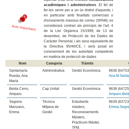
acadèmiques i administratives
. El fet de
fer-les servir per a un ús distint d'aquests, i
en particular amb finalitats comercials o
d'enviaments massius de correu (SPAM), es
considerarà contrari als principis de l'art. 4
de la Llei Orgànica 15/1999, de 13 de
desembre, de Protecció de les Dades de
Caràcter Personal, i als seus equivalents de
la Directiva 95/46/CE, i serà posat en
coneixement de les autoritats competents
en matèria de protecció de dades.
Nom
Categoria
Tràmits
Santamaría
Administrativa
Gestió Econòmica
9638 (64753
Rueda, Ana
Ana.M.Sant
María
Belda Cerro,
Cap Unitat
Gestió Económica
9638 (64725
Amparo
Amparo.Bel
Segrera
Tècnica
Estudiants
9639 (83723
Manzano,
Mitjana de
màsters,
Emma.Segre
Emma
Gestió
Reconeixements
Màsters,
Practicum Màster,
TFM,