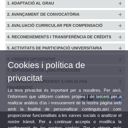
1. ADAPTACIÓ AL GRAU
2. AVANÇAMENT DE CONVOCATÒRIA
3. AVALUACIÓ CURRICULAR PER COMPENSACIÓ
4. RECONEIXEMENTS I TRANSFERÈNCIA DE CRÈDITS
5. ACTIVITATS DE PARTICIPACIÓ UNIVERSITARIA
6. CRÈDITS OPTATIVITAT
Cookies i política de
7. IMPUGNACIÓ DE QUALIFICACIONS
privacitat
8. TRASLLAT D'EXPEDIENT A UNA ALTRA
UNIVERSITAT
La teva privacitat és important per a nosaltres. Per això,
t'informem que utilitzem cookies pròpies i de tercers per a
realitzar anàlisis d'ús i mesurament de la nostra pàgina web
amb la finalitat de personalitzar continguts,així com
proporcionar funcionalitats a les xarxes socials o analitzar el
nostre trànsit. Per a continuar accepta o modifica la
configuració de les nostres cookies. Per a obtenir més