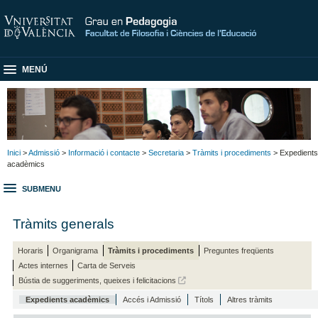
MENÚ
Inici
>
Admissió
>
Informació i contacte
>
Secretaria
>
Tràmits i procediments
> Expedients
acadèmics
SUBMENU
Tràmits generals
Horaris
Organigrama
Tràmits i procediments
Preguntes freqüents
Actes internes
Carta de Serveis
Bústia de suggeriments, queixes i felicitacions
Expedients acadèmics
Accés i Admissió
Títols
Altres tràmits