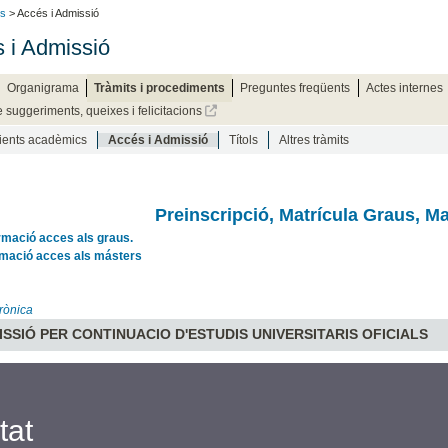
ts
> Accés i Admissió
 i Admissió
Organigrama
Tràmits i procediments
Preguntes freqüents
Actes internes
e suggeriments, queixes i felicitacions
ients acadèmics
Accés i Admissió
Títols
Altres tràmits
Preinscripció, Matrícula Graus, M
rmació acces als graus.
rmació acces als másters
rònica
ISSIÓ PER CONTINUACIO D'ESTUDIS UNIVERSITARIS OFICIALS
tat