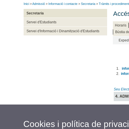
Inici
>
Admissió
>
Informació i contacte
>
Secretaria
>
Tràmits i procedimen
Accés
Secretaria
Servei d'Estudiants
Horaris
Servei d'Informació i Dinamització d'Estudiants
Bústia d
Exped
info
info
Seu Elect
4. ADM
Cookies i política de privaci