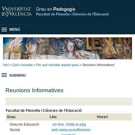
MENÚ
Inici
>
Què s'estudia
>
Per què estudiar aquest grau
> Sessions informatives
SUBMENU
Reunions Informatives
Facultat de Filosofia i Ciències de l'Educació
Grau
Lloc
Horari
Grau en Educació
on-line. Visita la pág
Social
web www.uv.es/filoeduc-