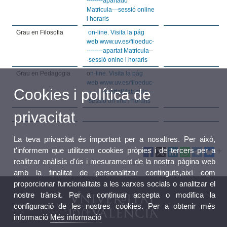
--------apartado
Matricula---sessió online
i horaris
Grau en Filosofia
on-line. Visita la pág
web www.uv.es/filoeduc-
--------apartat Matricula
--
-
sessió onine i horaris
Grau en Pedagogia
o
n-line. Visita la pág
web www.uv.es/filoeduc-
Cookies i política de
--------apartatMatricula---
-sessió on line i horaris
privacitat
La teva privacitat és important per a nosaltres. Per això,
t'informem que utilitzem cookies pròpies i de tercers per a
realitzar anàlisis d'ús i mesurament de la nostra pàgina web
amb la finalitat de personalitzar continguts,així com
proporcionar funcionalitats a les xarxes socials o analitzar el
nostre trànsit. Per a continuar accepta o modifica la
configuració de les nostres cookies. Per a obtenir més
informació
Més informació