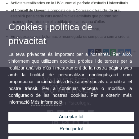
Activitats realitzades en la UV durant el període d'estudis Universitaris.
El Consell de Govern a proposta de la Comissió d'Estudis de grau
establirà per a cada curs acadèmic les activitats que podran ser
reconegudes, així com el creditaje de cadascuna d'elles.
Cookies i política de
S'incorporarien en 4º curs de l'expedient de l'alumne.
En aquests casos, la formació reconeguda es computarà com a crèdits
privacitat
optatius de la titulació.
La teva privacitat és important per a nosaltres. Per això,
t'informem que utilitzem cookies pròpies i de tercers per a
realitzar anàlisis d'ús i mesurament de la nostra pàgina web
amb la finalitat de personalitzar continguts,així com
proporcionar funcionalitats a les xarxes socials o analitzar el
nostre trànsit. Per a continuar accepta o modifica la
configuració de les nostres cookies. Per a obtenir més
informació
Més informació
Grau en Psicologia
Acceptar tot
Rebutjar tot