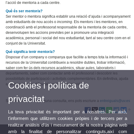
l’acció de mentoria a cada centre.
Què és ser mentor/a?
Ser mentor o mentora significa establir una relació d’ajuda i acompanyament
amb estudiants de nou accés o
incoming
. Els mentors i les mentores, en
coordinació amb el professorat responsable de la mentoria de cada centre,
desenvolupen les accions previstes per a promoure una integració
acadèmica, personal i social del nou estudiantat, tant al seu centre com en el
conjunt de la Universitat.
Què significa tenir mentor/a?
Disposar d’un company o companya que facilite a temps tota la informació i
recursos de la Universitat contribueix a resoldre dubtes, trobar informació,
saber com fer ús dels recursos acadèmics, situar aules, laboratoris i
departaments, saber com contactar amb el professorat i descobrir les
possibilitats de participació i activitats complementàries. En definitiva, ajuda
Cookies i política de
a evitar o superar dificultats en la incorporació.
privacitat
Si necessites fer-nos alguna consulta, ens pots escriure a
entreiguals@uv.es
La teva privacitat és important per a nosaltres. Per això,
t'informem que utilitzem cookies pròpies i de tercers per a
realitzar anàlisis d'ús i mesurament de la nostra pàgina web
amb la finalitat de personalitzar continguts,així com