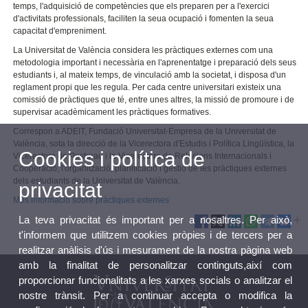
temps, l'adquisició de competències que els preparen per a l'exercici
d'activitats professionals, faciliten la seua ocupació i fomenten la seua
capacitat d'empreniment.
La Universitat de València considera les pràctiques externes com una
metodologia important i necessària en l'aprenentatge i preparació dels seus
estudiants i, al mateix temps, de vinculació amb la societat, i disposa d'un
reglament propi que les regula. Per cada centre universitari existeix una
comissió de pràctiques que té, entre unes altres, la missió de promoure i de
supervisar acadèmicament les pràctiques formatives.
Correspon a ADEIT, Fundació Universitat-Empresa de la Universitat de
València, sota la direcció de la Vicerectora d'Estudis i Política Lingüística, la
Cookies i política de
Vicerectora de Postgrau i la Vicerectora de Relacions Internacionals i
Cooperació, l'organització, planificació i gestió de les pràctiques externes
dels estudiants de la Universitat de València.
privacitat
Més informació sobre pràctiques externes
La teva privacitat és important per a nosaltres. Per això,
t'informem que utilitzem cookies pròpies i de tercers per a
realitzar anàlisis d'ús i mesurament de la nostra pàgina web
amb la finalitat de personalitzar continguts,així com
proporcionar funcionalitats a les xarxes socials o analitzar el
nostre trànsit. Per a continuar accepta o modifica la