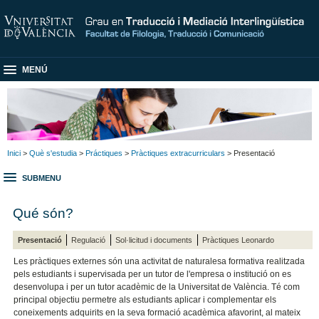
MENÚ
Inici
>
Què s'estudia
>
Práctiques
>
Pràctiques extracurriculars
> Presentació
SUBMENU
Qué són?
Presentació
Regulació
Sol·licitud i documents
Pràctiques Leonardo
Les pràctiques externes són una activitat de naturalesa formativa realitzada
pels estudiants i supervisada per un tutor de l'empresa o institució on es
desenvolupa i per un tutor acadèmic de la Universitat de València. Té com
principal objectiu permetre als estudiants aplicar i complementar els
coneixements adquirits en la seva formació acadèmica afavorint, al mateix