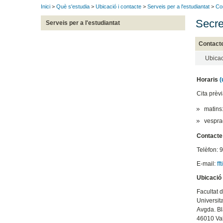
Inici
>
Què s'estudia
>
Ubicació i contacte
>
Serveis per a l'estudiantat
>
Co
Secre
Serveis per a l'estudiantat
Contact
Ubicac
Horaris
(
Cita prèv
matins
vesprad
Contacte
Telèfon: 
E-mail:
ff
Ubicació
Facultat 
Universit
Avgda. Bl
46010 Va