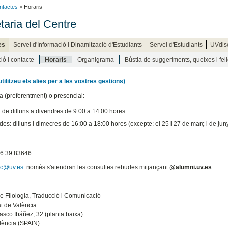
ntactes
> Horaris
taria del Centre
es
Servei d'Informació i Dinamització d'Estudiants
Servei d'Estudiants
UVdis
ió i contacte
Horaris
Organigrama
Bústia de suggeriments, queixes i fel
utilitzeu els alies per a les vostres gestions)
ia (preferentment) o presencial:
: de dilluns a divendres de 9:00 a 14:00 hores
es: dilluns i dimecres de 16:00 a 18:00 hores (excepte: el 25 i 27 de març i de jun
96 39 83646
tic@uv.es
només s'atendran les consultes rebudes mitjançant
@alumni.uv.es
de Filologia, Traducció i Comunicació
at de València
asco Ibáñez, 32 (planta baixa)
lència (SPAIN)