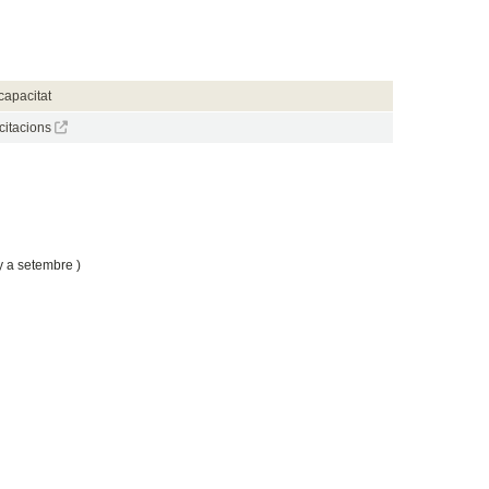
capacitat
icitacions
y a setembre )