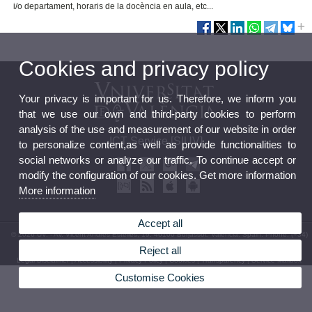
i/o departament, horaris de la docència en aula, etc...
Cookies and privacy policy
Your privacy is important for us. Therefore, we inform you
that we use our own and third-party cookies to perform
analysis of the use and measurement of our website in order
ICT Service [SIUV]
to personalize content,as well as provide functionalities to
social networks or analyze our traffic. To continue accept or
modify the configuration of our cookies. Get more information
More information
Accept all
© 2026 UV. - Av. Vicent Andrés Estellés, 19. 46100 Burjassot. Valencia. Spain. Phone: (+34)
96 354 43 10
Reject all
Legal Disclaimer
|
Accessibility
|
Privacy Policy
|
Cookies
|
Transparency
|
Service Mailbox
Customise Cookies