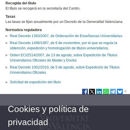
Recogida del título
El título se recogerá en la secretaría del Centro.
Tasas
Las tasas se fijan anualmente por un Decreto de la Generalitat Valenciana.
Normativa reguladora
Real Decreto 1393/2007, de Ordenación de Enseñanzas Universitarias
.
Real Decreto 1496/1987, de 6 de noviembre, por el que se regula la
obtención, expedición y homologación de títulos universitarios
.
Orden ECI/2514/2007, de 13 de agosto, sobre Expedición de Títulos
Universitarios Oficiales de Master y Doctor
.
Real Decreto 1002/2010, de 5 de agosto, sobre Expedición de Títulos
Universitarios Oficiales
Solicitud de expedición del título
Cookies y política de
privacidad