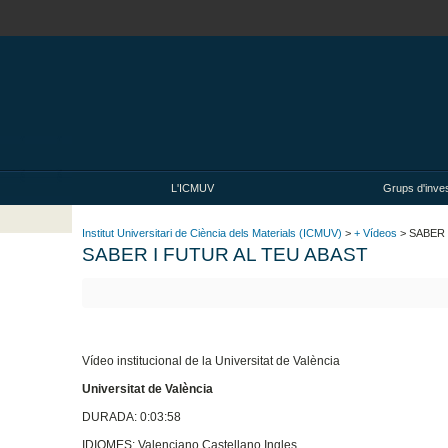
L'ICMUV
Grups d'inves
Institut Universitari de Ciència dels Materials (ICMUV)
>
+ Vídeos
> SABER 
SABER I FUTUR AL TEU ABAST
Vídeo institucional de la Universitat de València
Universitat de València
DURADA: 0:03:58
IDIOMES: Valenciano,Castellano,Ingles