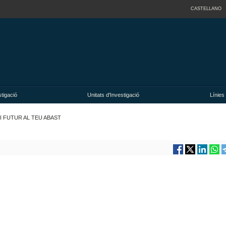
CASTELLANO
tigació
Unitats d'Investigació
Línies 
I FUTUR AL TEU ABAST