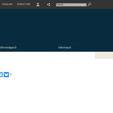
ENGLISH
DIRECTORI
USER
d'investigació
Informació