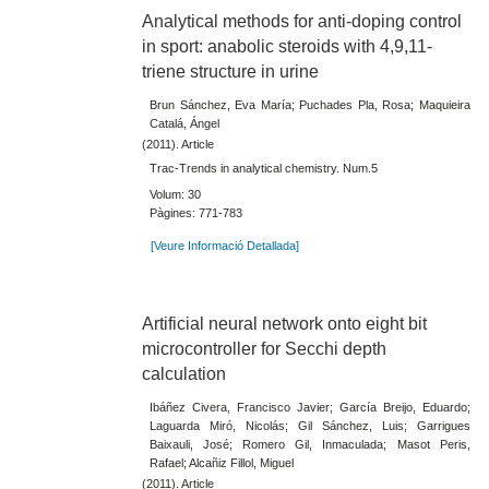
Analytical methods for anti-doping control
in sport: anabolic steroids with 4,9,11-
triene structure in urine
Brun Sánchez, Eva María; Puchades Pla, Rosa; Maquieira
Catalá, Ángel
(2011). Article
Trac-Trends in analytical chemistry. Num.5
Volum: 30
Pàgines: 771-783
[Veure Informació Detallada]
Artificial neural network onto eight bit
microcontroller for Secchi depth
calculation
Ibáñez Civera, Francisco Javier; García Breijo, Eduardo;
Laguarda Miró, Nicolás; Gil Sánchez, Luis; Garrigues
Baixauli, José; Romero Gil, Inmaculada; Masot Peris,
Rafael; Alcañiz Fillol, Miguel
(2011). Article