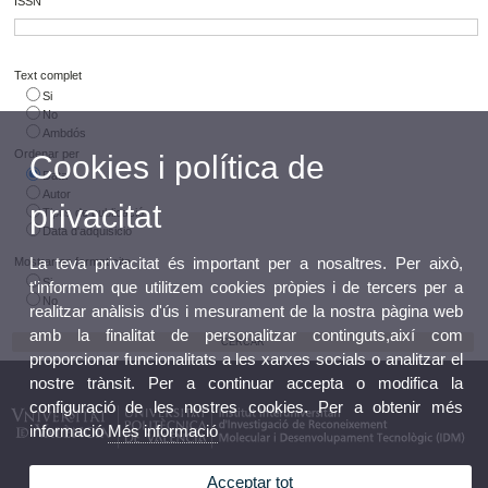
ISSN
Text complet
Si
No
Ambdós
Ordenar per
Cookies i política de
Data
Autor
privacitat
Tipus de publicació
Data d'adquisició
La teva privacitat és important per a nosaltres. Per això,
Mostrar en format cita
Si
t'informem que utilitzem cookies pròpies i de tercers per a
No
realitzar anàlisis d'ús i mesurament de la nostra pàgina web
amb la finalitat de personalitzar continguts,així com
proporcionar funcionalitats a les xarxes socials o analitzar el
nostre trànsit. Per a continuar accepta o modifica la
configuració de les nostres cookies. Per a obtenir més
informació
Més informació
Acceptar tot