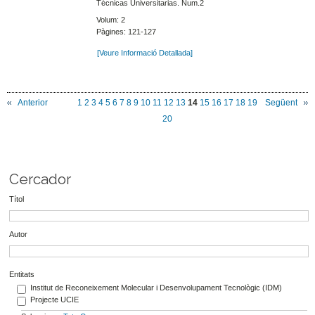
Técnicas Universitarias. Num.2
Volum: 2
Pàgines: 121-127
[Veure Informació Detallada]
Anterior
1
2
3
4
5
6
7
8
9
10
11
12
13
14
15
16
17
18
19
Següent
20
Cercador
Títol
Autor
Entitats
Institut de Reconeixement Molecular i Desenvolupament Tecnològic (IDM)
Projecte UCIE