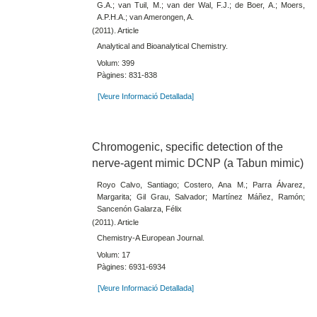
G.A.; van Tuil, M.; van der Wal, F.J.; de Boer, A.; Moers,
A.P.H.A.; van Amerongen, A.
(2011). Article
Analytical and Bioanalytical Chemistry.
Volum: 399
Pàgines: 831-838
[Veure Informació Detallada]
Chromogenic, specific detection of the
nerve-agent mimic DCNP (a Tabun mimic)
Royo Calvo, Santiago; Costero, Ana M.; Parra Álvarez,
Margarita; Gil Grau, Salvador; Martínez Máñez, Ramón;
Sancenón Galarza, Félix
(2011). Article
Chemistry-A European Journal.
Volum: 17
Pàgines: 6931-6934
[Veure Informació Detallada]