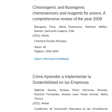
Chromogenic and fluorogenic
chemosensors and reagents for anions. A
comprehensive review of the year 2009
Moragues Pons, María Esperanza; Martínez Máñez,
Ramón; Sancenón Galarza, Félix
(2011). Article
Chemical Society Reviews.
Volum: 40
Pàgines: 2593-2643
[Veure Informació Detallada]
Cómo Aprender a Implementar la
Sostenibilidad en las Empresas
Ballester Sarrias, Enrique; Pérez Herrerías, Ricardo;
Ramírez Fernández, Antonio Juan; Pardo Vicente, María
Teresa
(2011). Article
Cuadernos de Innovación Educativa en las Enseñanzas