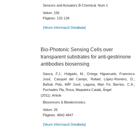
Sensors and Actuators B-Chemical. Num.1
Volum: 156
Pàgines: 132-139
[Veure Informació Detallada]
Bio-Photonic Sensing Cells over
transparent substrates for anti-gestrinone
antibodies biosensing
Sanza, F.J.; Holgado, M.; Ortega Higueruelo, Francisco
José; Casquel del Campo, Rafael; López-Romero, D.;
Bañuls Polo, MÂª José; Laguna, Mari Fe; Barrios, C.A.;
Puchades Pla, Rosa; Maquieira Catalá, Ángel
(2011). Article
Biosensors & Bioelectronics.
Volum: 26
Pàgines: 4842-4847
[Veure Informació Detallada]