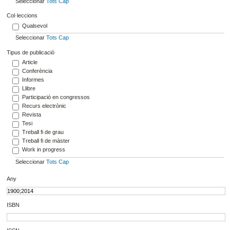
Seleccionar
Tots
Cap
Col·leccions
Qualsevol
Seleccionar
Tots
Cap
Tipus de publicació
Article
Conferència
Informes
Llibre
Participació en congressos
Recurs electrònic
Revista
Tesi
Treball fi de grau
Treball fi de màster
Work in progress
Seleccionar
Tots
Cap
Any
ISBN