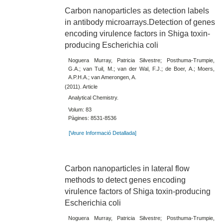
Carbon nanoparticles as detection labels
in antibody microarrays.Detection of genes
encoding virulence factors in Shiga toxin-
producing Escherichia coli
Noguera Murray, Patricia Silvestre; Posthuma-Trumpie,
G.A.; van Tuil, M.; van der Wal, F.J.; de Boer, A.; Moers,
A.P.H.A.; van Amerongen, A.
(2011). Article
Analytical Chemistry.
Volum: 83
Pàgines: 8531-8536
[Veure Informació Detallada]
Carbon nanoparticles in lateral flow
methods to detect genes encoding
virulence factors of Shiga toxin-producing
Escherichia coli
Noguera Murray, Patricia Silvestre; Posthuma-Trumpie,