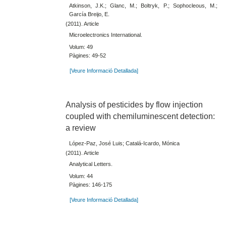
Atkinson, J.K.; Glanc, M.; Boltryk, P.; Sophocleous, M.;
García Breijo, E.
(2011). Article
Microelectronics International.
Volum: 49
Pàgines: 49-52
[Veure Informació Detallada]
Analysis of pesticides by flow injection
coupled with chemiluminescent detection:
a review
López-Paz, José Luis; Catalá-Icardo, Mónica
(2011). Article
Analytical Letters.
Volum: 44
Pàgines: 146-175
[Veure Informació Detallada]