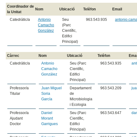
Coordinador de
Nom
Ubicació
Telèfon
Email
la Unitat
Catedràtic/a
Antonio
Seu
963.543.935
antonio.cam
Camacho
(Parc
González
Científic,
Edifici
Principal)
Càrrec
Nom
Ubicació
Telèfon
Emai
Catedràtic/a
Antonio
Seu (Parc
963.543.935
an
Camacho
Científic,
González
Edifici
Principal)
Professor/a
Juan Miguel
Departament
963.543.209
jua
Titular
Soria
de
García
Microbiologia
i Ecologia
Professor/a
Daniel
Seu (Parc
963.543.647
da
Ajudant
Morant
Científic,
Doctor
Garrigues
Edifici
Principal)