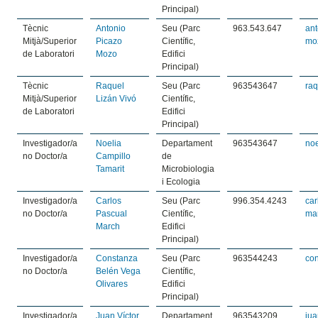
Principal)
Tècnic
Antonio
Seu (Parc
963.543.647
ant
Mitjà/Superior
Picazo
Científic,
mo
de Laboratori
Mozo
Edifici
Principal)
Tècnic
Raquel
Seu (Parc
963543647
raq
Mitjà/Superior
Lizán Vivó
Científic,
de Laboratori
Edifici
Principal)
Investigador/a
Noelia
Departament
963543647
noe
no Doctor/a
Campillo
de
Tamarit
Microbiologia
i Ecologia
Investigador/a
Carlos
Seu (Parc
996.354.4243
car
no Doctor/a
Pascual
Científic,
ma
March
Edifici
Principal)
Investigador/a
Constanza
Seu (Parc
963544243
co
no Doctor/a
Belén Vega
Científic,
Olivares
Edifici
Principal)
Investigador/a
Juan Víctor
Departament
963543209
ju