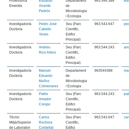
Professor/a
Eduardo
Departament
963.544.388
ed
Emerit/a
Vicente
de
Pedrós
Microbiologia
i Ecologia
Investigador/a
Pedro José
Seu (Parc
963.543.647
pe
Doctor/a
Cabello
Científic,
Yeves
Edifici
Principal)
Investigador/a
Andreu
Seu (Parc
963.544.243
an
Doctor/a
Rico Artero
Científic,
Edifici
Principal)
Investigador/a
Manuel
Departament
963544388
ma
Doctor/a
Eduardo
de
Muñoz
Microbiologia
Colmenares
i Ecologia
Investigador/a
Pablo
Seu (Parc
963.544.243
pa
Doctor/a
Amador
Científic,
Crespo
Edifici
Principal)
Tècnic
Carlos
Seu (Parc
963.543.647
car
Mitjà/Superior
Rochera
Científic,
de Laboratori
Cordellat
Edifici