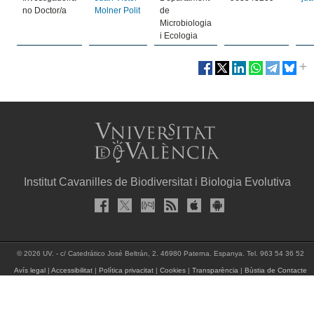
no Doctor/a
Molner Polit
de
Microbiologia
i Ecologia
Institut Cavanilles de Biodiversitat i Biologia Evolutiva
© 2026 UV. - c/ Catedrático José Beltrán, 2. 46980 Paterna. Espanya. Tel. 963 54 36 52
Avís legal
|
Accessibilitat
|
Política privacitat
|
Cookies
|
Transparència
|
Bùstia de Contacte