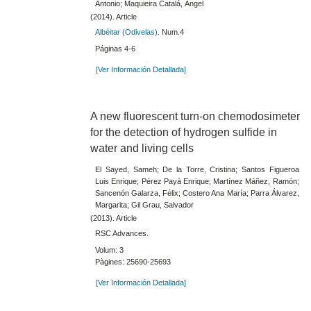
Antonio; Maquieira Catalá, Ángel
(2014). Article
Albéitar (Odivelas).
Num.4
Páginas 4-6
[Ver Información Detallada]
A new fluorescent turn-on chemodosimeter
for the detection of hydrogen sulfide in
water and living cells
El Sayed, Sameh; De la Torre, Cristina; Santos Figueroa
Luis Enrique; Pérez Payá Enrique; Martínez Máñez, Ramón;
Sancenón Galarza, Félix; Costero Ana María; Parra Álvarez,
Margarita; Gil Grau, Salvador
(2013). Article
RSC Advances.
Volum: 3
Pàgines: 25690-25693
[Ver Información Detallada]