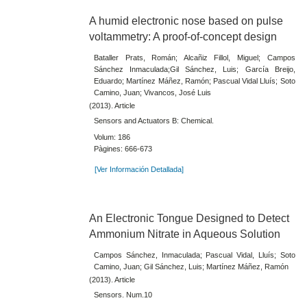
A humid electronic nose based on pulse
voltammetry: A proof-of-concept design
Bataller Prats, Román; Alcañiz Fillol, Miguel; Campos
Sánchez Inmaculada;Gil Sánchez, Luis; García Breijo,
Eduardo; Martínez Máñez, Ramón; Pascual Vidal Lluís; Soto
Camino, Juan; Vivancos, José Luis
(2013). Article
Sensors and Actuators B: Chemical.
Volum: 186
Pàgines: 666-673
[Ver Información Detallada]
An Electronic Tongue Designed to Detect
Ammonium Nitrate in Aqueous Solution
Campos Sánchez, Inmaculada; Pascual Vidal, Lluís; Soto
Camino, Juan; Gil Sánchez, Luis; Martínez Máñez, Ramón
(2013). Article
Sensors. Num.10