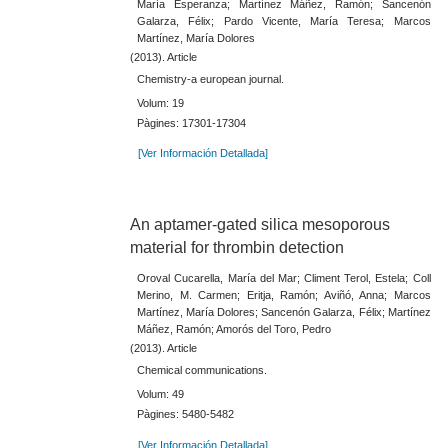
María Esperanza; Martínez Máñez, Ramón; Sancenón
Galarza, Félix; Pardo Vicente, María Teresa; Marcos
Martínez, María Dolores
(2013). Article
Chemistry-a european journal.
Volum: 19
Pàgines: 17301-17304
[Ver Información Detallada]
An aptamer-gated silica mesoporous
material for thrombin detection
Oroval Cucarella, María del Mar; Climent Terol, Estela; Coll
Merino, M. Carmen; Eritja, Ramón; Aviñó, Anna; Marcos
Martínez, María Dolores; Sancenón Galarza, Félix; Martínez
Máñez, Ramón; Amorós del Toro, Pedro
(2013). Article
Chemical communications.
Volum: 49
Pàgines: 5480-5482
[Ver Información Detallada]