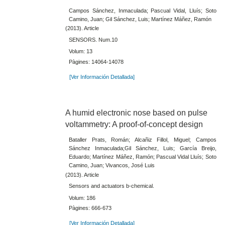
Campos Sánchez, Inmaculada; Pascual Vidal, Lluís; Soto
Camino, Juan; Gil Sánchez, Luis; Martínez Máñez, Ramón
(2013). Article
SENSORS. Num.10
Volum: 13
Pàgines: 14064-14078
[Ver Información Detallada]
A humid electronic nose based on pulse
voltammetry: A proof-of-concept design
Bataller Prats, Román; Alcañiz Fillol, Miguel; Campos
Sánchez Inmaculada;Gil Sánchez, Luis; García Breijo,
Eduardo; Martínez Máñez, Ramón; Pascual Vidal Lluís; Soto
Camino, Juan; Vivancos, José Luis
(2013). Article
Sensors and actuators b-chemical.
Volum: 186
Pàgines: 666-673
[Ver Información Detallada]