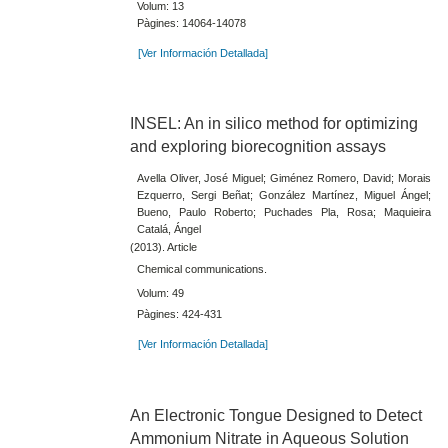
Volum: 13
Pàgines: 14064-14078
[Ver Información Detallada]
INSEL: An in silico method for optimizing
and exploring biorecognition assays
Avella Oliver, José Miguel; Giménez Romero, David; Morais
Ezquerro, Sergi Beñat; González Martínez, Miguel Ángel;
Bueno, Paulo Roberto; Puchades Pla, Rosa; Maquieira
Catalá, Ángel
(2013). Article
Chemical communications.
Volum: 49
Pàgines: 424-431
[Ver Información Detallada]
An Electronic Tongue Designed to Detect
Ammonium Nitrate in Aqueous Solution