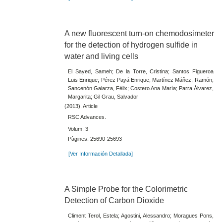
A new fluorescent turn-on chemodosimeter
for the detection of hydrogen sulfide in
water and living cells
El Sayed, Sameh; De la Torre, Cristina; Santos Figueroa
Luis Enrique; Pérez Payá Enrique; Martínez Máñez, Ramón;
Sancenón Galarza, Félix; Costero Ana María; Parra Álvarez,
Margarita; Gil Grau, Salvador
(2013). Article
RSC Advances.
Volum: 3
Pàgines: 25690-25693
[Ver Información Detallada]
A Simple Probe for the Colorimetric
Detection of Carbon Dioxide
Climent Terol, Estela; Agostini, Alessandro; Moragues Pons,