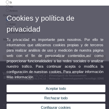
Si
No
Ambos
Ordenar por
Cookies y política de
Fecha
Autor
privacidad
Tipos de publicación
Data de adquisición
Tu privacidad es importante para nosotros. Por ello te
Mostrar en formato cita
Si
informamos que utilizamos cookies propias y de terceros
No
para realizar análisis de uso y medición de nuestra página
web con el fin de personalizar contenidos,así como
proporcionar funcionalidades a las redes sociales o analizar
nuestro tráfico. Para continuar acepta o modifica la
configuración de nuestras cookies. Para ampliar información
Más información
Aceptar todo
Rechazar todo
© 2026 UV. - Av. Vicent Andrés Estellés, 19, 46100 Burjassot (Valencia). Tel.963544410 UPV-
Configurar cookies
Camino de Vera, s/n. 46022. Valencia. Tel. 963879347. España