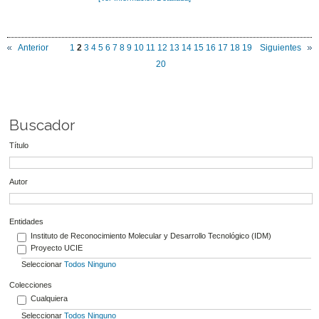
Anterior
1
2
3
4
5
6
7
8
9
10
11
12
13
14
15
16
17
18
19
Siguientes
20
Buscador
Título
Autor
Entidades
Instituto de Reconocimiento Molecular y Desarrollo Tecnológico (IDM)
Proyecto UCIE
Seleccionar
Todos
Ninguno
Colecciones
Cualquiera
Seleccionar
Todos
Ninguno