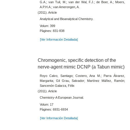
G.A.; van Tuil, M.; van der Wal, F.J.; de Boer, A.; Moers,
A.P.H.A.; van Amerongen, A.
(2011). Article
Analytical and Bioanalytical Chemistry.
Volum: 399
Pàgines: 831-838
[Ver Información Detallada]
Chromogenic, specific detection of the
nerve-agent mimic DCNP (a Tabun mimic)
Royo Calvo, Santiago; Costero, Ana M.; Parra Álvarez,
Margarita; Gil Grau, Salvador; Martínez Máñez, Ramón;
Sancenón Galarza, Félix
(2011). Article
Chemistry-A European Journal.
Volum: 17
Pàgines: 6931-6934
[Ver Información Detallada]