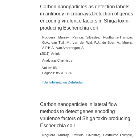
Carbon nanoparticles as detection labels
in antibody microarrays.Detection of genes
encoding virulence factors in Shiga toxin-
producing Escherichia coli
Noguera Murray, Patricia Silvestre; Posthuma-Trumpie,
G.A.; van Tuil, M.; van der Wal, F.J.; de Boer, A.; Moers,
A.P.H.A.; van Amerongen, A.
(2011). Article
Analytical Chemistry.
Volum: 83
Pàgines: 8531-8536
[Ver Información Detallada]
Carbon nanoparticles in lateral flow
methods to detect genes encoding
virulence factors of Shiga toxin-producing
Escherichia coli
Noguera Murray, Patricia Silvestre; Posthuma-Trumpie,