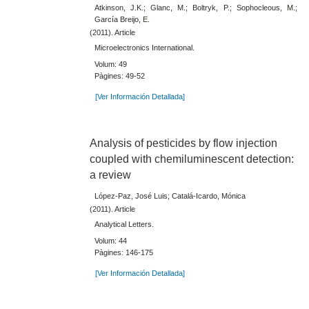
Atkinson, J.K.; Glanc, M.; Boltryk, P.; Sophocleous, M.;
García Breijo, E.
(2011). Article
Microelectronics International.
Volum: 49
Pàgines: 49-52
[Ver Información Detallada]
Analysis of pesticides by flow injection
coupled with chemiluminescent detection:
a review
López-Paz, José Luis; Catalá-Icardo, Mónica
(2011). Article
Analytical Letters.
Volum: 44
Pàgines: 146-175
[Ver Información Detallada]