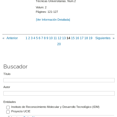
Técnicas Universitarias. Num.2
Volum: 2
Pàgines: 121-127
[Ver Información Detallada]
Anterior
1
2
3
4
5
6
7
8
9
10
11
12
13
14
15
16
17
18
19
Siguientes
20
Buscador
Título
Autor
Entidades
Instituto de Reconocimiento Molecular y Desarrollo Tecnológico (IDM)
Proyecto UCIE