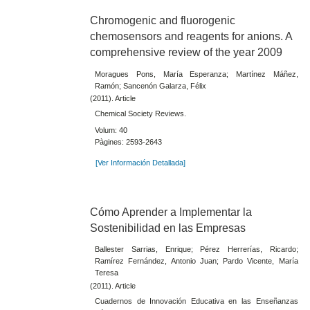
Chromogenic and fluorogenic
chemosensors and reagents for anions. A
comprehensive review of the year 2009
Moragues Pons, María Esperanza; Martínez Máñez,
Ramón; Sancenón Galarza, Félix
(2011). Article
Chemical Society Reviews.
Volum: 40
Pàgines: 2593-2643
[Ver Información Detallada]
Cómo Aprender a Implementar la
Sostenibilidad en las Empresas
Ballester Sarrias, Enrique; Pérez Herrerías, Ricardo;
Ramírez Fernández, Antonio Juan; Pardo Vicente, María
Teresa
(2011). Article
Cuadernos de Innovación Educativa en las Enseñanzas