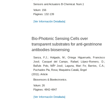
Sensors and Actuators B-Chemical. Num.1
Volum: 156
Pàgines: 132-139
[Ver Información Detallada]
Bio-Photonic Sensing Cells over
transparent substrates for anti-gestrinone
antibodies biosensing
Sanza, F.J.; Holgado, M.; Ortega Higueruelo, Francisco
José; Casquel del Campo, Rafael; López-Romero, D.;
Bañuls Polo, MÂª José; Laguna, Mari Fe; Barrios, C.A.;
Puchades Pla, Rosa; Maquieira Catalá, Ángel
(2011). Article
Biosensors & Bioelectronics.
Volum: 26
Pàgines: 4842-4847
[Ver Información Detallada]