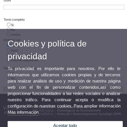
ISSN
Texto completo
Si
No
Ambos
Ordenar por
Cookies y política de
Fecha
Autor
privacidad
Tipos de publicación
Data de adquisición
Tu privacidad es importante para nosotros. Por ello te
Mostrar en formato cita
Si
informamos que utilizamos cookies propias y de terceros
No
para realizar análisis de uso y medición de nuestra página
web con el fin de personalizar contenidos,así como
proporcionar funcionalidades a las redes sociales o analizar
nuestro tráfico. Para continuar acepta o modifica la
configuración de nuestras cookies. Para ampliar información
Más información
Aceptar todo