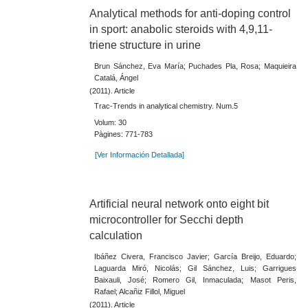
Analytical methods for anti-doping control
in sport: anabolic steroids with 4,9,11-
triene structure in urine
Brun Sánchez, Eva María; Puchades Pla, Rosa; Maquieira
Catalá, Ángel
(2011). Article
Trac-Trends in analytical chemistry. Num.5
Volum: 30
Pàgines: 771-783
[Ver Información Detallada]
Artificial neural network onto eight bit
microcontroller for Secchi depth
calculation
Ibáñez Civera, Francisco Javier; García Breijo, Eduardo;
Laguarda Miró, Nicolás; Gil Sánchez, Luis; Garrigues
Baixauli, José; Romero Gil, Inmaculada; Masot Peris,
Rafael; Alcañiz Fillol, Miguel
(2011). Article