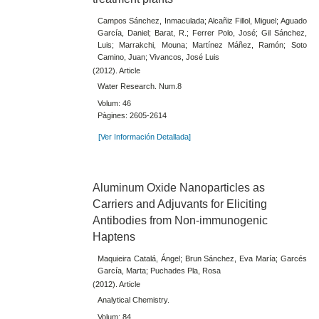
Campos Sánchez, Inmaculada; Alcañiz Fillol, Miguel; Aguado
García, Daniel; Barat, R.; Ferrer Polo, José; Gil Sánchez,
Luis; Marrakchi, Mouna; Martínez Máñez, Ramón; Soto
Camino, Juan; Vivancos, José Luis
(2012). Article
Water Research. Num.8
Volum: 46
Pàgines: 2605-2614
[Ver Información Detallada]
Aluminum Oxide Nanoparticles as
Carriers and Adjuvants for Eliciting
Antibodies from Non-immunogenic
Haptens
Maquieira Catalá, Ángel; Brun Sánchez, Eva María; Garcés
García, Marta; Puchades Pla, Rosa
(2012). Article
Analytical Chemistry.
Volum: 84