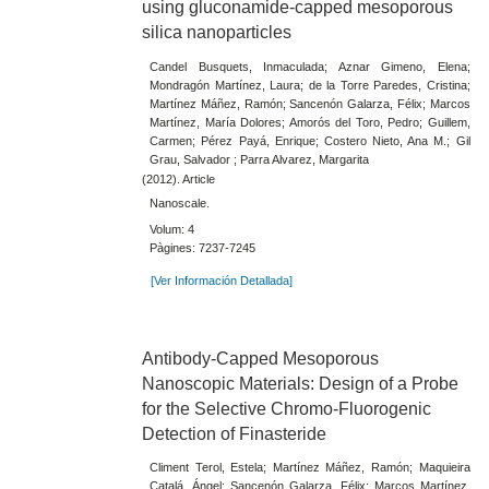
using gluconamide-capped mesoporous
silica nanoparticles
Candel Busquets, Inmaculada; Aznar Gimeno, Elena;
Mondragón Martínez, Laura; de la Torre Paredes, Cristina;
Martínez Máñez, Ramón; Sancenón Galarza, Félix; Marcos
Martínez, María Dolores; Amorós del Toro, Pedro; Guillem,
Carmen; Pérez Payá, Enrique; Costero Nieto, Ana M.; Gil
Grau, Salvador ; Parra Alvarez, Margarita
(2012). Article
Nanoscale.
Volum: 4
Pàgines: 7237-7245
[Ver Información Detallada]
Antibody-Capped Mesoporous
Nanoscopic Materials: Design of a Probe
for the Selective Chromo-Fluorogenic
Detection of Finasteride
Climent Terol, Estela; Martínez Máñez, Ramón; Maquieira
Catalá, Ángel; Sancenón Galarza, Félix; Marcos Martínez,