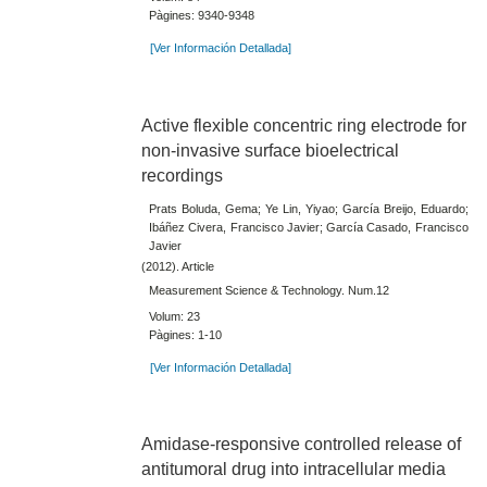
Pàgines: 9340-9348
[Ver Información Detallada]
Active flexible concentric ring electrode for
non-invasive surface bioelectrical
recordings
Prats Boluda, Gema; Ye Lin, Yiyao; García Breijo, Eduardo;
Ibáñez Civera, Francisco Javier; García Casado, Francisco
Javier
(2012). Article
Measurement Science & Technology. Num.12
Volum: 23
Pàgines: 1-10
[Ver Información Detallada]
Amidase-responsive controlled release of
antitumoral drug into intracellular media