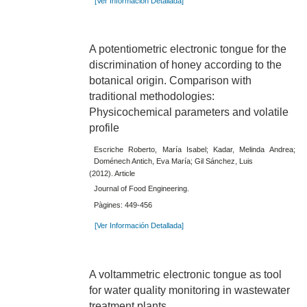
[Ver Información Detallada]
A potentiometric electronic tongue for the
discrimination of honey according to the
botanical origin. Comparison with
traditional methodologies:
Physicochemical parameters and volatile
profile
Escriche Roberto, María Isabel; Kadar, Melinda Andrea;
Doménech Antich, Eva María; Gil Sánchez, Luis
(2012). Article
Journal of Food Engineering.
Pàgines: 449-456
[Ver Información Detallada]
A voltammetric electronic tongue as tool
for water quality monitoring in wastewater
treatment plants