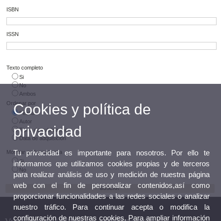
ISBN
ISSN
Texto completo
Si
No
Ambos
Ordenar por
Cookies y política de
Fecha
Autor
privacidad
Tipos de publicación
Data de adquisición
Tu privacidad es importante para nosotros. Por ello te
Mostrar en formato cita
Si
informamos que utilizamos cookies propias y de terceros
No
para realizar análisis de uso y medición de nuestra página
web con el fin de personalizar contenidos,así como
proporcionar funcionalidades a las redes sociales o analizar
nuestro tráfico. Para continuar acepta o modifica la
configuración de nuestras cookies. Para ampliar información