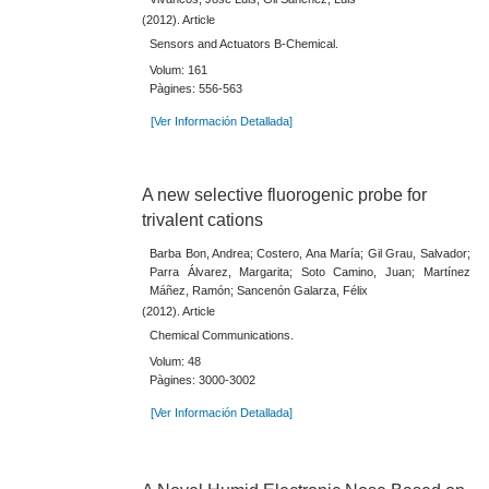
(2012). Article
Sensors and Actuators B-Chemical.
Volum: 161
Pàgines: 556-563
[Ver Información Detallada]
A new selective fluorogenic probe for
trivalent cations
Barba Bon, Andrea; Costero, Ana María; Gil Grau, Salvador;
Parra Álvarez, Margarita; Soto Camino, Juan; Martínez
Máñez, Ramón; Sancenón Galarza, Félix
(2012). Article
Chemical Communications.
Volum: 48
Pàgines: 3000-3002
[Ver Información Detallada]