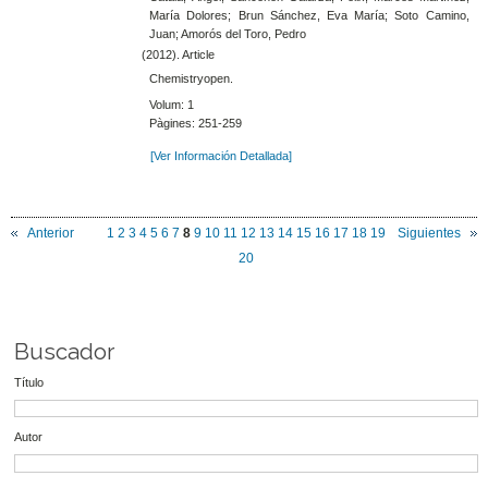
María Dolores; Brun Sánchez, Eva María; Soto Camino,
Juan; Amorós del Toro, Pedro
(2012). Article
Chemistryopen.
Volum: 1
Pàgines: 251-259
[Ver Información Detallada]
Anterior
1
2
3
4
5
6
7
8
9
10
11
12
13
14
15
16
17
18
19
Siguientes
20
Buscador
Título
Autor