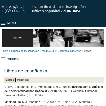
MENÚ
Inicio
>
Grupos de investigación
>
METRAS
>
» Recursos didácticos
> Libros
SUBMENU
Libros de enseñanza
Libros
Multimedia
Chisvert, M; Sanmartin, J; Monteagudo, M.J. (2006).
Introducción al Análisis
de Accidentalidad por Tráfico.
(ISBN: 84-95936-81) Valencia: Cristobal
Serrano Villalba. {LI_019659}.
Monteagudo, M.J.; Martínez, C.; Chisvert, M. (Cols.: Gil, A.; Montoro, L.;