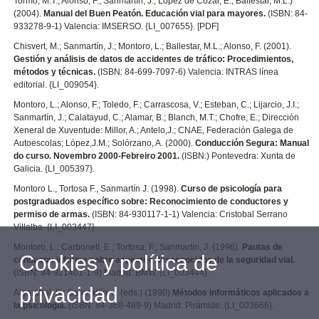
Tormo, M.T.; Alonso, F.; Sanmartín, J.; López de Cózar, E.; Ballestar, M.L.)
(2004).
Manual del Buen Peatón. Educación vial para mayores.
(ISBN: 84-
933278-9-1) Valencia: IMSERSO. {LI_007655}. [PDF]
Chisvert, M.; Sanmartín, J.; Montoro, L.; Ballestar, M.L.; Alonso, F. (2001).
Gestión y análisis de datos de accidentes de tráfico: Procedimientos,
métodos y técnicas.
(ISBN: 84-699-7097-6) Valencia: INTRAS línea
editorial. {LI_009054}.
Montoro, L.; Alonso, F.; Toledo, F.; Carrascosa, V.; Esteban, C.; Lijarcio, J.I.;
Sanmartín, J.; Calatayud, C.; Alamar, B.; Blanch, M.T.; Chofre, E.; Dirección
Xeneral de Xuventude: Millor, A.; Antelo,J.; CNAE, Federación Galega de
Autoescolas; López,J.M.; Solórzano, A. (2000).
Conducción Segura: Manual
do curso. Novembro 2000-Febreiro 2001.
(ISBN:) Pontevedra: Xunta de
Galicia. {LI_005397}.
Montoro L., Tortosa F., Sanmartín J. (1998).
Curso de psicología para
postgraduados específico sobre: Reconocimiento de conductores y
permiso de armas.
(ISBN: 84-930117-1-1) Valencia: Cristobal Serrano
Villalba. {LI_003447}
Montoro, L.; Carbonell, E.; Tortosa, F.; Sanmartin, J. (1996).
Pautas de
Cookies y política de
conducta: informe sobre aspectos desconocidos de la seguridad vial.
(ISBN: 84-921401-1-9) Madrid: BMW. {LI_003444}.
privacidad
Algarabel, S.; Sanmartín, J. (eds.) (1990)
Métodos informáticos aplicados a
la psicología.
(ISBN: 84-368-489-9) Madrid: Pirámide. {LI_003666}.