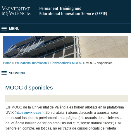
MENU
Home
>
Educational Innovation
>
Convocatòries MOOC
> MOOC disponibles
SUBMENU
MOOC disponibles
Els MOOC de la Universitat de València es troben allotjats en la plataforma
UVIX (
https://uvix.uv.es
). Són gratuïts, i abans d'accedir a aquests, serà
necessari inscriure's prèviament en la pàgina (els usuaris de la Universitat
de València hauran de fer-ho amb l'usuari curt, sense domini “uv.es”).Cal
tiendre en compte, en tot cas, no es tracta de cursos oficials de l'oferta