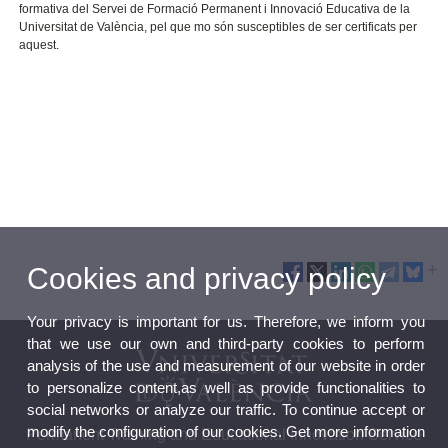
formativa del Servei de Formació Permanent i Innovació Educativa de la
Universitat de València, pel que mo són susceptibles de ser certificats per
aquest.
Cookies and privacy policy
Your privacy is important for us. Therefore, we inform you
that we use our own and third-party cookies to perform
analysis of the use and measurement of our website in order
to personalize content,as well as provide functionalities to
social networks or analyze our traffic. To continue accept or
modify the configuration of our cookies. Get more information
Permanent Training and Educational Innovation Service