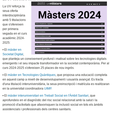
La UV reforça la
seua oferta
interdisciplinària
amb 5 titulacions
que s'ofereixen
per primera
vegada en el curs
acadèmic 2024-
2025:
• El
màster en
Societat Digital
,
que planteja un coneixement profund i matisat sobre les tecnologies digitals
emergents i el seu impacte transformador en la societat contemporània. Per al
curs 2024-2025 s'ofereixen 25 places de nou ingrés.
• El
màster en Tecnologies Quàntiques
, que proposa una educació completa
en aquest camp a nivell de desenvolupament i usuari/a avançat. Es tracta
d'una titulació interuniversitària, la seua preinscripció i matrícula es realitzaran
en la universitat coordinadora
UIMP
.
• El
màster interuniversitari en Treball Social en l'Àmbit Sanitari
, que
aprofundeix en el diagnòstic del risc social relacionat amb la salut i la
promoció d'activitats que afavorisquen la inclusió social en tots els àmbits
assistencials i professionals dels centres sanitaris.