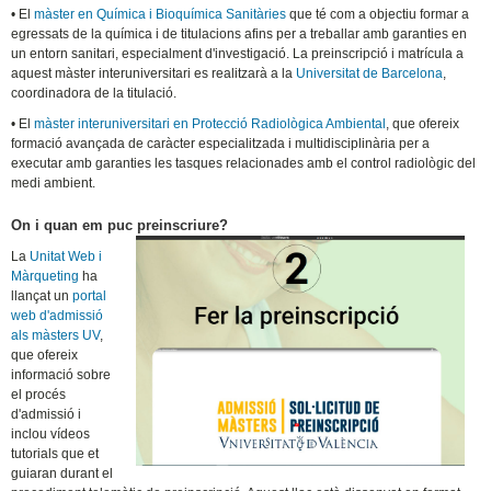
• El
màster en Química i Bioquímica Sanitàries
que té com a objectiu formar a
egressats de la química i de titulacions afins per a treballar amb garanties en
un entorn sanitari, especialment d'investigació. La preinscripció i matrícula a
aquest màster interuniversitari es realitzarà a la
Universitat de Barcelona
,
coordinadora de la titulació.
• El
màster interuniversitari en Protecció Radiològica Ambiental
, que ofereix
formació avançada de caràcter especialitzada i multidisciplinària per a
executar amb garanties les tasques relacionades amb el control radiològic del
medi ambient.
On i quan em puc preinscriure?
La
Unitat Web i
Màrqueting
ha
llançat un
portal
web d'admissió
als màsters UV
,
que ofereix
informació sobre
el procés
d'admissió i
inclou vídeos
tutorials que et
guiaran durant el