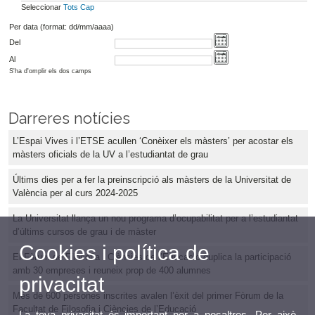
Seleccionar
Tots
Cap
Per data (format: dd/mm/aaaa)
Del
Al
S'ha d'omplir els dos camps
Darreres notícies
L’Espai Vives i l’ETSE acullen ‘Conèixer els màsters’ per acostar els
màsters oficials de la UV a l’estudiantat de grau
Últims dies per a fer la preinscripció als màsters de la Universitat de
València per al curs 2024-2025
La Universitat llança un nou programa d’ocupabilitat per a l’estudiantat
d’últims cursos de grau i de màster
Cookies i política de
El Fòrum de Filosofia i Ciències de l’Educació duplica la participació
amb 30 empreses i reuneix prop de 400 alumnes
privacitat
Més de 600 persones inscrites avalen l’èxit del primer Fòrum de la
Facultat de Filosofia i Ciències de l’Educació
La teva privacitat és important per a nosaltres. Per això,