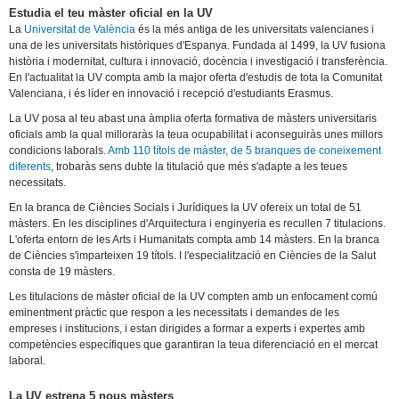
Estudia el teu màster oficial en la UV
La
Universitat de València
és la més antiga de les universitats valencianes i
una de les universitats històriques d'Espanya. Fundada al 1499, la UV fusiona
història i modernitat, cultura i innovació, docència i investigació i transferència.
En l'actualitat la UV compta amb la major oferta d'estudis de tota la Comunitat
Valenciana, i és líder en innovació i recepció d'estudiants Erasmus.
La UV posa al teu abast una àmplia oferta formativa de màsters universitaris
oficials amb la qual milloraràs la teua ocupabilitat i aconseguiràs unes millors
condicions laborals.
Amb 110 títols de màster, de 5 branques de coneixement
diferents
, trobaràs sens dubte la titulació que més s'adapte a les teues
necessitats.
En la branca de Ciències Socials i Jurídiques la UV ofereix un total de 51
màsters. En les disciplines d'Arquitectura i enginyeria es recullen 7 titulacions.
L'oferta entorn de les Arts i Humanitats compta amb 14 màsters. En la branca
de Ciències s'imparteixen 19 títols. I l'especialització en Ciències de la Salut
consta de 19 màsters.
Les titulacions de màster oficial de la UV compten amb un enfocament comú
eminentment pràctic que respon a les necessitats i demandes de les
empreses i institucions, i estan dirigides a formar a experts i expertes amb
competències específiques que garantiran la teua diferenciació en el mercat
laboral.
La UV estrena 5 nous màsters