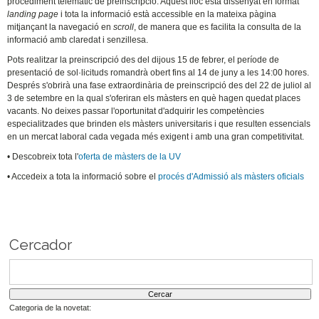
procediment telemàtic de preinscripció. Aquest lloc està dissenyat en format
landing page
i tota la informació està accessible en la mateixa pàgina
mitjançant la navegació en
scroll
, de manera que es facilita la consulta de la
informació amb claredat i senzillesa.
Pots realitzar la preinscripció des del dijous 15 de febrer, el període de
presentació de sol·licituds romandrà obert fins al 14 de juny a les 14:00 hores.
Després s'obrirà una fase extraordinària de preinscripció des del 22 de juliol al
3 de setembre en la qual s'oferiran els màsters en què hagen quedat places
vacants. No deixes passar l'oportunitat d'adquirir les competències
especialitzades que brinden els màsters universitaris i que resulten essencials
en un mercat laboral cada vegada més exigent i amb una gran competitivitat.
• Descobreix tota l'
oferta de màsters de la UV
• Accedeix a tota la informació sobre el
procés d'Admissió als màsters oficials
Cercador
Categoria de la novetat: