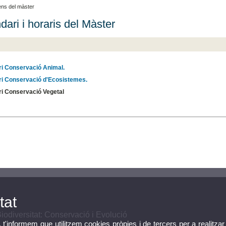
ens del màster
dari i horaris del Màster
ari Conservació Animal.
ari Conservació d'Ecosistemes.
ari Conservació Vegetal
tat
Biodiversitat: Conservació i Evolució
, t'informem que utilitzem cookies pròpies i de tercers per a realitzar