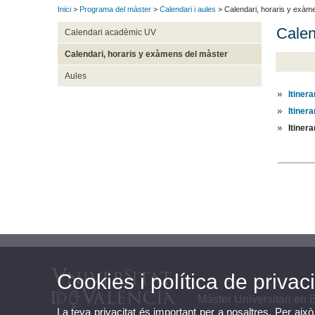
Inici
>
Programa del màster
>
Calendari i aules
> Calendari, horaris y exàm
Calen
Calendari acadèmic UV
Calendari, horaris y exàmens del màster
Aules
Itiner
Itiner
Itiner
Cookies i política de privaci
Màster Universitari en 
La teva privacitat és important per a nosaltres. Per això