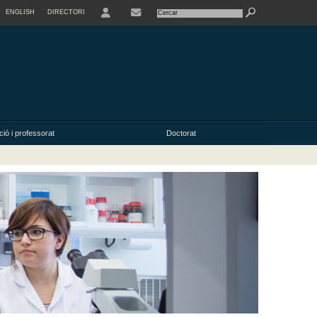
ENGLISH
DIRECTORI
USER
ió i professorat
Doctorat