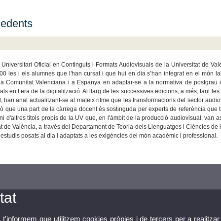
edents
 Universitari Oficial en Continguts i Formats Audiovisuals de la Universitat de 
0 les i els alumnes que l'han cursat i que hui en dia s’han integrat en el món lab
la Comunitat Valenciana i a Espanya en adaptar-se a la normativa de postgrau i o
ls en l’era de la digitalització. Al llarg de les successives edicions, a més, tant 
l, han anat actualitzant-se al mateix ritme que les transformacions del sector audiov
xò que una part de la càrrega docent és sostinguda per experts de referència que tr
oni d'altres títols propis de la UV que, en l'àmbit de la producció audiovisual, van
at de València, a través del Departament de Teoria dels Llenguatges i Ciències de 
 estudis posats al dia i adaptats a les exigències del món acadèmic i professional.
tat
, t'informem que utilitzem cookies pròpies i de tercers per a realitzar