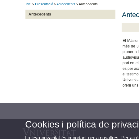
Inici
>
Presentació
>
Antecedents
> Antecedents
Antec
Antecedents
El Màster
més de 30
pioner a 
audiovisua
part en el
és per ai
el testim
Universit
oferir uns
Cookies i política de privaci
La teva privacitat és important per a nosaltres. Per això