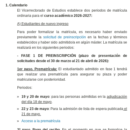
1.
Calendario
El Vicerrectorado de Estudios establece dos periodos de matrícula
ordinaria para el
curso académico 2026-2027:
A) Estudiantes de nuevo ingreso
Para poder formalizar la matrícula, es necesario haber enviado
previamente la
solicitud de preinscripción
en la fechas y términos
establecidos y haber sido admitido/a en algún máster. La matrícula se
realizará en los siguientes periodos:
- FASE 1 DE PREINSCRIPCIÓN (plazo de presentación de
solicitudes desde el 30 de marzo al 21 de abril de 2026):
1er paso. Prematrícula:
El estudiantado admitido en fase 1 tendrá
que realizar una prematrícula para asegurar su plaza y poder
matricularse con posterioridad.
Periodos:
19 y 20 de mayo
: para las personas admitidas en la
adjudicación
del día 18 de mayo
.
22 y 23 de mayo
: Para la admisión de lista de espera publicada
el
21 de mayo.
Acceso a la prematrícula
2º paso. Pago del recibo.
En el momento en que se formalice la