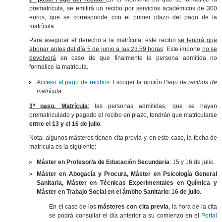
prematrícula, se emitirá un recibo por servicios académicos de 300
euros, que se corresponde con el primer plazo del pago de la
matrícula.
Para asegurar el derecho a la matrícula, este recibo
se tendrá que
abonar antes del día 5 de junio a las 23.59 horas
. Este importe
no se
devolverá
en caso de que finalmente la persona admitida no
formalice la matrícula.
Acceso al pago de recibos
. Escoger la opción
Pago de recibos de
matrícula
.
3º paso. Matrícula
:
las personas admitidas, que se hayan
prematriculado y pagado el recibo en plazo, tendrán que matricularse
entre el 13 y el 16 de julio
.
Nota: algunos másteres tienen cita previa y, en este caso, la fecha de
matrícula es la siguiente:
Máster en Profesor/a de Educación Secundaria
: 15 y 16 de julio.
Máster en Abogacía y Procura, Máster en Psicología General
Sanitaria, Máster en Técnicas Experimentales en Química y
Máster en Trabajo Social en el ámbito Sanitario
: 1
6 de julio.
En el caso de los
másteres con cita previa
, la hora de la cita
se podrá consultar el día anterior a su comienzo en el
Portal