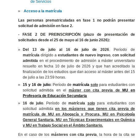
de Servicios
Acceso a la matrícula
Las personas prematriculadas en fase 1 no podrán presentar
solicitud de admisión en fase 2.
- FASE 2 DE PREINSCRIPCIÓN (plazo de presentación de
solicitudes desde el 25 de mayo al 16 de junio 2026):
Del 13 de julio al 16 de julio de 2026
. Período de
matrícula
dirigido a
estudiantes de nuevo ingreso
,
con solicitud
admitida
en el procedimiento de admisión a máster universitario
resuelto en fecha 10 de julio de 2026 y que han acreditado la
finalización de los estudios que dan acceso al máster antes del 15
de julio a las 23:59 horas.
15 y 16 de julio:
Período
de
matrícula
solo
para estudiantes con
solicitud admitida en el
máster con cita previa de
MU en
Profesor/a de Educación Secundaria
16 de julio
. Período de
matrícula
solo
para estudiantes con
solicitud admitida
en los másteres que tienen cita previa de
matrícula de
MU en Abogacía y Procura, MU en Psicología
General Sanitaria,
MU en Técnicas Experimentales en Química
y MU
en Trabajo Social en el Ámbito Sanitario.
En el caso de los
másteres con cita previa
, la hora de la cita se