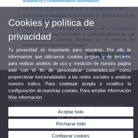
académicos y complementarios universitarios.
Ley 20/2017, de 28 de diciembre, de la Generalitat, de tasas.
Reglamento de
matrícula
de la Universitat de València para títulos
Cookies y política de
de Grado y
Máster
. (ACGUV 48/2025
).
Resolución de la Vicerrectora de Estudios de la Universitat de
privacidad
València
por la cual se nombra la Comisión Asesora de este
vicerrectorado en aspectos vinculados con la matrícula del
estudiantado de titulaciones oficiales
Tu privacidad es importante para nosotros. Por ello te
informamos que utilizamos cookies propias y de terceros
para realizar análisis de uso y medición de nuestra página
web con el fin de personalizar contenidos,así como
proporcionar funcionalidades a las redes sociales o analizar
nuestro tráfico. Para continuar acepta o modifica la
configuración de nuestras cookies. Para ampliar información
Más información
Máster Universitario en Cooperación al Desarrollo
Aceptar todo
Rechazar todo
Configurar cookies
© 2026 UV. - Calle Serpis, 29. 46022 Valencia. Teléfono: 96 382 87 00