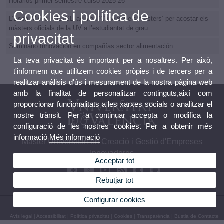
Horarios primer semestre curso 2025-26
Cookies i política de
L’Espai Vives i l’ETSE acullen ‘Conèixer els màsters’ per acostar els
màsters oficials de la UV a l’estudiantat de grau
privacitat
Seminario Innovación en compañías sector alimentación
La teva privacitat és important per a nosaltres. Per això,
t'informem que utilitzem cookies pròpies i de tercers per a
realitzar anàlisis d'ús i mesurament de la nostra pàgina web
amb la finalitat de personalitzar continguts,així com
proporcionar funcionalitats a les xarxes socials o analitzar el
nostre trànsit. Per a continuar accepta o modifica la
configuració de les nostres cookies. Per a obtenir més
informació
Més informació
Màster Universitari en Creació i Gestió d'Empreses
Innovadores
Acceptar tot
Rebutjar tot
Configurar cookies
© 2026 UV. - Avda. Tarongers, s/n. 46022 València. Telèfon: 963828769 – 963828312
Avís legal
|
Accessibilitat
|
Política privacitat
|
Cookies
|
Transparència
|
Bústia de Contacte