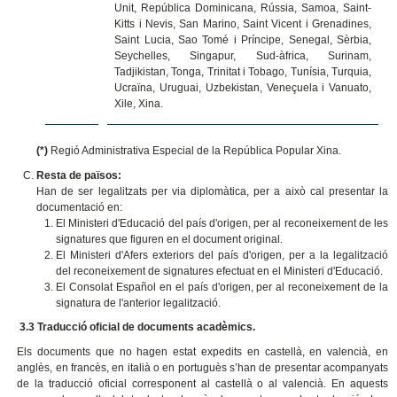
Unit, República Dominicana, Rússia, Samoa, Saint-
Kitts i Nevis, San Marino, Saint Vicent i Grenadines,
Saint Lucia, Sao Tomé i Príncipe, Senegal, Sèrbia,
Seychelles, Singapur, Sud-àfrica, Surinam,
Tadjikistan, Tonga, Trinitat i Tobago, Tunísia, Turquia,
Ucraïna, Uruguai, Uzbekistan, Veneçuela i Vanuato,
Xile, Xina.
(*)
Regió Administrativa Especial de la República Popular Xina.
R
esta de països:
Han de ser legalitzats per via diplomàtica, per a això cal presentar la
documentació en:
El Ministeri d'Educació del país d'origen, per al reconeixement de les
signatures que figuren en el document original.
El Ministeri d'Afers exteriors del país d'origen, per a la legalització
del reconeixement de signatures efectuat en el Ministeri d'Educació.
El Consolat Español en el país d'origen, per al reconeixement de la
signatura de l'anterior legalització.
3.3 Traducció oficial de documents acadèmics.
Els documents que no hagen estat expedits en castellà, en valencià, en
anglès, en francès, en italià o en portuguès s’han de presentar acompanyats
de la traducció oficial corresponent al castellà o al valencià. En aquests