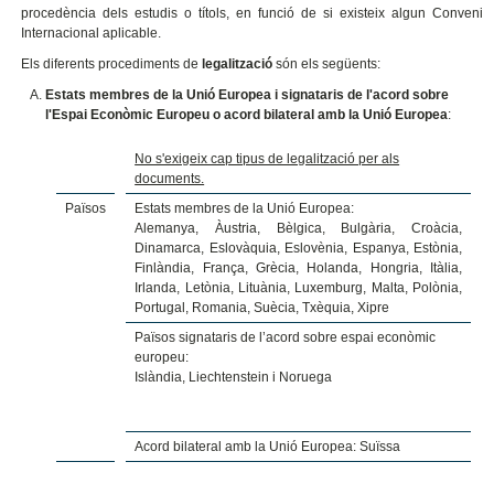
procedència dels estudis o títols, en funció de si existeix algun Conveni
Internacional aplicable.
Els diferents procediments de
legalització
són els següents:
Estats membres de la Unió Europea i signataris de l'acord sobre
l'Espai Econòmic Europeu o acord bilateral amb la Unió Europea
:
No s'exigeix cap tipus de legalització per als
documents.
Països
Estats membres de la Unió Europea:
Alemanya, Àustria, Bèlgica, Bulgària, Croàcia,
Dinamarca, Eslovàquia, Eslovènia, Espanya, Estònia,
Finlàndia, França, Grècia, Holanda, Hongria, Itàlia,
Irlanda, Letònia, Lituània, Luxemburg, Malta, Polònia,
Portugal, Romania, Suècia, Txèquia, Xipre
Països signataris de l’acord sobre espai econòmic
europeu:
Islàndia, Liechtenstein i Noruega
Acord bilateral amb la Unió Europea: Suïssa