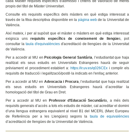
cada Màster requisits específics d'admissió i criteris de valoració de mèrits
propis del títol de Màster Universitari.
Consulte els requisits específics dels màsters en què estiga interessat a
través de la fitxa descriptiva disponible en la
pàgina web
de la Universitat de
València.
Així mateix, i per al supòsit que el màster o màsters en què estiga interessat
exigisca uns
requisits específics de coneixement de llengüe
s, pot
consultar la
taula d'equivalències
d'acreditació de llengües de la Universitat
de València.
Per a accedir al MU en
Psicologia General Sanitària
, l’estudiantat que haja
realitzat els seus estudis en Universitats Estrangeres haurà de seguir
prèviament el procediment establert a:
https://ir.uv.es/q026CEx
i complir els
requisits de traducció i legalització/postil·la indicats en l'enllaç anterior.
Per a accedir al MU en
Advocacia i Procura
, l’estudiantat que haja realitzat
els seus estudis en Universitats Estrangeres haurà d’acreditar la
homologació del títol de Grau en Dret.
Per a accedir al MU en
Professor d’Educació Secundàri
a, a més dels
requisits generals d’accés a tots els estudis de màster, cal acreditar el domini
d’una llengua estrangera equivalent al nivel B1 del MCERL (Marc Europeu
de Referència per a les Llengües) segons la
taula de equivalències
d’acreditació de llengües de la Universitat de València.