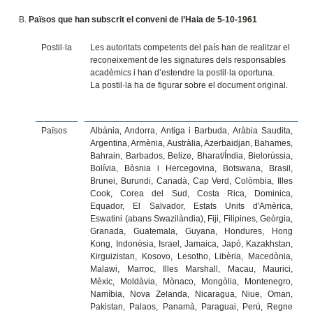
Països que han subscrit el conveni de l’Haia de 5-10-1961
Postil·la
Les autoritats competents del país han de realitzar el
reconeixement de les signatures dels responsables
acadèmics i han d’estendre la postil·la oportuna.
La postil·la ha de figurar sobre el document original.
Països
Albània, Andorra, Antiga i Barbuda, Aràbia Saudita,
Argentina, Armènia, Austràlia, Azerbaidjan, Bahames,
Bahrain, Barbados, Belize, Bharat/Índia, Bielorússia,
Bolívia, Bòsnia i Hercegovina, Botswana, Brasil,
Brunei, Burundi, Canadà, Cap Verd, Colòmbia, Illes
Cook, Corea del Sud, Costa Rica, Dominica,
Equador, El Salvador, Estats Units d'Amèrica,
Eswatini (abans Swazilàndia), Fiji, Filipines, Geòrgia,
Granada, Guatemala, Guyana, Hondures, Hong
Kong, Indonèsia, Israel, Jamaica, Japó, Kazakhstan,
Kirguizistan, Kosovo, Lesotho, Libèria, Macedònia,
Malawi, Marroc, Illes Marshall, Macau, Maurici,
Mèxic, Moldàvia, Mònaco, Mongòlia, Montenegro,
Namíbia, Nova Zelanda, Nicaragua, Niue, Oman,
Pakistan, Palaos, Panamà, Paraguai, Perú, Regne