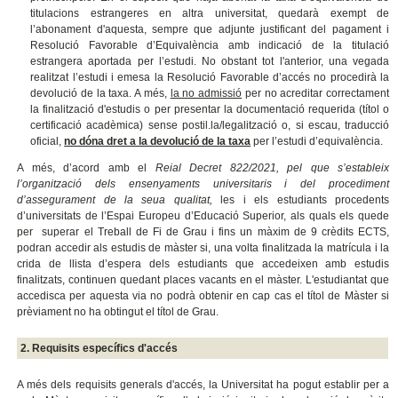
titulacions estrangeres en altra universitat, quedarà exempt de
l’abonament d'aquesta, sempre que adjunte justificant del pagament i
Resolució Favorable d’Equivalència amb indicació de la titulació
estrangera aportada per l’estudi. No obstant tot l'anterior, una vegada
realitzat l’estudi i emesa la Resolució Favorable d’accés no procedirà la
devolució de la taxa. A més,
la no admissió
per no acreditar correctament
la finalització d'estudis o per presentar la documentació requerida (títol o
certificació acadèmica) sense postil.la/legalització o, si escau, traducció
oficial,
no dóna dret a la devolució de la taxa
per l’estudi d’equivalència.
A més, d’acord amb el
Reial Decret 822/2021, pel que s’estableix
l’organització dels ensenyaments universitaris i del procediment
d’assegurament de la seua qualitat,
les i els estudiants procedents
d’universitats de l’Espai Europeu d’Educació Superior, als quals els quede
per superar el Treball de Fi de Grau i fins un màxim de 9 crèdits ECTS,
podran accedir als estudis de màster si, una volta finalitzada la matrícula i la
crida de llista d’espera dels estudiants que accedeixen amb estudis
finalitzats, continuen quedant places vacants en el màster. L'estudiantat que
accedisca per aquesta via no podrà obtenir en cap cas el títol de Màster si
prèviament no ha obtingut el títol de Grau.
2. Requisits específics d'accés
A més dels requisits generals d'accés, la Universitat ha pogut establir per a