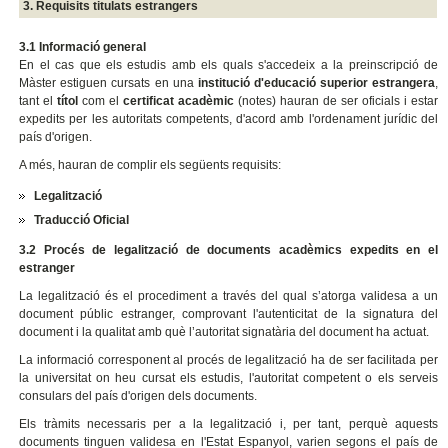
3. Requisits titulats estrangers
3.1 Informació general
En el cas que els estudis amb els quals s'accedeix a la preinscripció de
Màster estiguen cursats en una
institució d'educació superior estrangera
,
tant el
títol
com el
certificat acadèmic
(notes) hauran de ser oficials i estar
expedits per les autoritats competents, d'acord amb l'ordenament jurídic del
país d'origen.
A més, hauran de complir els següents requisits:
Legalització
Traducció Oficial
3.2 Procés de legalització de documents acadèmics expedits en el
estranger
La legalització és el procediment a través del qual s’atorga validesa a un
document públic estranger, comprovant l'autenticitat de la signatura del
document i la qualitat amb què l’autoritat signatària del document ha actuat.
La informació corresponent al procés de legalització ha de ser facilitada per
la universitat on heu cursat els estudis, l'autoritat competent o els serveis
consulars del país d'origen dels documents.
Els tràmits necessaris per a la legalització i, per tant, perquè aquests
documents tinguen validesa en l'Estat Espanyol, varien segons el país de