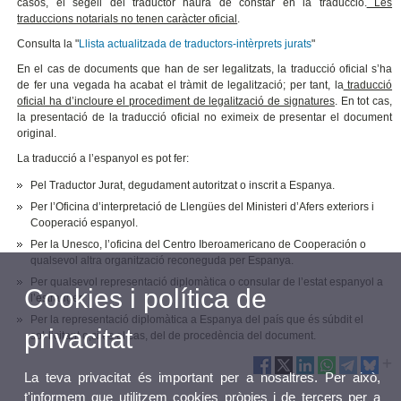
casos, el segell del traductor haurà de constar en la traducció.
Les
traduccions notarials no tenen caràcter oficial
.
Consulta la "
Llista actualitzada de traductors-intèrprets jurats
"
En el cas de documents que han de ser legalitzats, la traducció oficial s’ha
de fer una vegada ha acabat el tràmit de legalització; per tant, la
traducció
oficial ha d’incloure el procediment de legalització de signatures
. En tot cas,
la presentació de la traducció oficial no eximeix de presentar el document
original.
La traducció a l’espanyol es pot fer:
Pel Traductor Jurat, degudament autoritzat o inscrit a Espanya.
Per l’Oficina d’interpretació de Llengües del Ministeri d’Afers exteriors i
Cooperació espanyol.
Per la Unesco, l’oficina del Centro Iberoamericano de Cooperación o
qualsevol altra organització reconeguda per Espanya.
Per qualsevol representació diplomàtica o consular de l’estat espanyol a
Cookies i política de
l’estranger.
Per la representació diplomàtica a Espanya del país que és súbdit el
privacitat
sol·licitant o,si és el cas, del de procedència del document.
La teva privacitat és important per a nosaltres. Per això,
t'informem que utilitzem cookies pròpies i de tercers per a