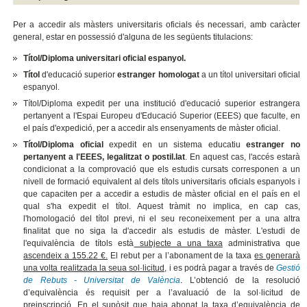
Per a accedir als màsters universitaris oficials és necessari, amb caràcter
general, estar en possessió d'alguna de les següents titulacions:
Títol/Diploma universitari oficial espanyol.
Títol
d'educació superior
estranger homologat
a un títol universitari oficial
espanyol.
Títol/Diploma expedit per una institució d'educació superior estrangera
pertanyent a l'Espai Europeu d'Educació Superior (EEES) que faculte, en
el país d'expedició, per a accedir als ensenyaments de màster oficial.
Títol/Diploma oficial
expedit en un sistema educatiu
estranger no
pertanyent a l'EEES, legalitzat o postil.lat
. En aquest cas, l'accés estarà
condicionat a la comprovació que els estudis cursats corresponen a un
nivell de formació equivalent al dels títols universitaris oficials espanyols i
que capaciten per a accedir a estudis de màster oficial en el país en el
qual s'ha expedit el títol. Aquest tràmit no implica, en cap cas,
l'homologació del títol previ, ni el seu reconeixement per a una altra
finalitat que no siga la d'accedir als estudis de màster. L'estudi de
l'equivalència de títols està
subjecte a una taxa
administrativa que
ascendeix a 155.22 €.
El rebut per a l’abonament de la taxa
es generarà
una volta realitzada la seua sol·licitud,
i es podrà pagar a través de
Gestió
de Rebuts - Universitat de València
.
L’obtenció de la resolució
d’equivalència és requisit per a l’avaluació de la sol·licitud de
preinscripció.
En el supòsit que haja abonat la taxa d’equivalència de