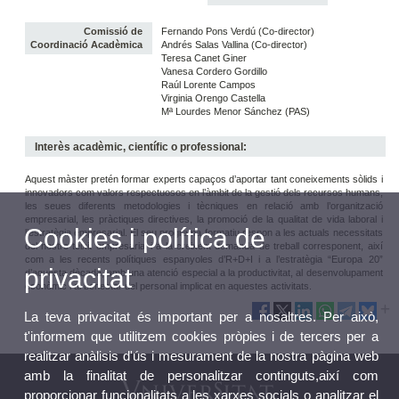
Comissió de
Fernando Pons Verdú (Co-director)
Coordinació Acadèmica
Andrés Salas Vallina (Co-director)
Teresa Canet Giner
Vanesa Cordero Gordillo
Raúl Lorente Campos
Virginia Orengo Castella
Mª Lourdes Menor Sánchez (PAS)
Interès acadèmic, científic o professional:
Aquest màster pretén formar experts capaços d’aportar tant coneixements sòlids i
innovadors com valors respectuosos en l’àmbit de la gestió dels recursos humans,
les seues diferents metodologies i tècniques en relació amb l’organització
empresarial, les pràctiques directives, la promoció de la qualitat de vida laboral i
Cookies i política de
l’estratègia empresarial. El seu programa formatiu respon a les actuals necessitats
del nostre teixit empresarial i a la creixent demanda de treball corresponent, així
com a les recents polítiques espanyoles d’R+D+I i a l’estratègia “Europa 20”
privacitat
d’aquesta dècada, amb una atenció especial a la productivitat, al desenvolupament
econòmic i al benestar del personal implicat en aquestes activitats.
La teva privacitat és important per a nosaltres. Per això,
t'informem que utilitzem cookies pròpies i de tercers per a
realitzar anàlisis d'ús i mesurament de la nostra pàgina web
amb la finalitat de personalitzar continguts,així com
proporcionar funcionalitats a les xarxes socials o analitzar el