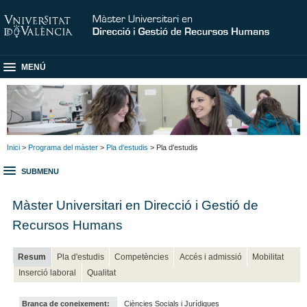
MENÚ
Inici
>
Programa del màster
>
Pla d'estudis
> Pla d'estudis
SUBMENU
Màster Universitari en Direcció i Gestió de
Recursos Humans
Resum
Pla d'estudis
Competències
Accés i admissió
Mobilitat
Inserció laboral
Qualitat
Branca de coneixement:
Ciències Socials i Jurídiques