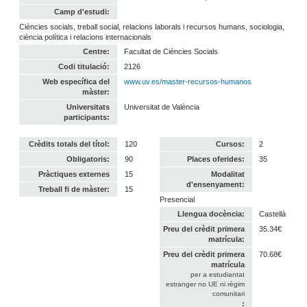
Camp d'estudi:
Ciències socials, treball social, relacions laborals i recursos humans, sociologia,
ciència política i relacions internacionals
Centre:
Facultat de Ciències Socials
Codi titulació:
2126
Web específica del
www.uv.es/master-recursos-humanos
màster:
Universitats
Universitat de València
participants:
Crèdits totals del títol:
120
Cursos:
2
Obligatoris:
90
Places oferides:
35
Pràctiques externes
15
Modalitat
d'ensenyament:
Treball fi de màster:
15
Presencial
Llengua docència:
Castellà
Preu del crèdit primera
35.34€
matrícula:
Preu del crèdit primera
70.68€
matrícula
per a estudiantat
estranger no UE ni règim
comunitari
: