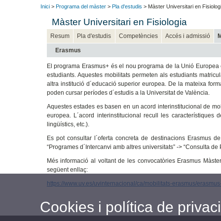
Inici
>
Programa del màster
>
Pla d'estudis
> Màster Universitari en Fisiolog
Màster Universitari en Fisiologia
Resum
Pla d'estudis
Competències
Accés i admissió
M
Erasmus
El programa Erasmus+ és el nou programa de la Unió Europea en 
estudiants. Aquestes mobilitats permeten als estudiants matricul
altra institució d´educació superior europea. De la mateixa for
poden cursar períodes d´estudis a la Universitat de València.
Aquestes estades es basen en un acord interinstitucional de mobi
europea. L´acord interinstitucional recull les característiques 
lingüístics, etc.).
Es pot consultar l´oferta concreta de destinacions Erasmus d
“Programes d´Intercanvi amb altres universitats” -> “Consulta de
Més informació al voltant de les convocatòries Erasmus Màster d
següent enllaç:
https://www.uv.es/uvinternacional/ca/mobilitats-erasmus/erasmus
Cookies i política de privaci