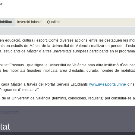
ia
obilitat
Inserció laboral
Qualitat
educació, cultura i esport. Conté diverses accions, entre les destaquen les mobi
ats en estudis de Màster de la Universitat de València realitzar un període d´est
ma, estudiants de Màster d´altres universitats europees participants en el progra
litat Erasmus+ que signa la Universitat de València amb altra institució d´educac
de les mobilitats (màsters implicats, àrea d´estudis, durada, nombre de mobilitats
e cada Màster a través del Portal Serveis Estudiants
www.uv.es/portalumne
dins 
 Programes d´Intercanvi”.
e la Universitat de València (terminis, condicions, requisits) pot consultar-se a
-master.html
tat