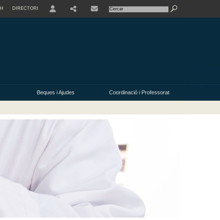
SH
DIRECTORI
USER
Beques i Ajudes
Coordinació i Professorat