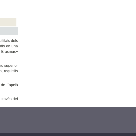
litats dels
udis en una
ma Erasmus+
ió superior
, requisits
de l´opció
 través del