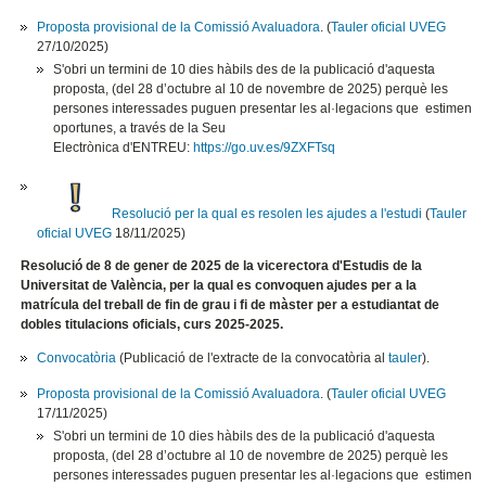
Proposta provisional de la Comissió Avaluadora
. (
Tauler oficial UVEG
27/10/2025)
S'obri un termini de 10 dies hàbils des de la publicació d'aquesta
proposta, (del 28 d’octubre al 10 de novembre de 2025) perquè les
persones interessades puguen presentar les al·legacions que estimen
oportunes, a través de la Seu
Electrònica d'ENTREU:
https://go.uv.es/9ZXFTsq
Resolució per la qual es resolen les ajudes a l'estudi
(
Tauler
oficial UVEG
18/11/2025)
Resolució de 8 de gener de 2025 de la vicerectora d'Estudis de la
Universitat de València, per la qual es convoquen ajudes per a la
matrícula del treball de fin de grau i fi de màster per a estudiantat de
dobles titulacions oficials, curs 2025-2025.
Convocatòria
(Publicació de l'extracte de la convocatòria al
tauler
).
Proposta provisional de la Comissió Avaluadora
. (
Tauler oficial UVEG
17/11/2025)
S'obri un termini de 10 dies hàbils des de la publicació d'aquesta
proposta, (del 28 d’octubre al 10 de novembre de 2025) perquè les
persones interessades puguen presentar les al·legacions que estimen