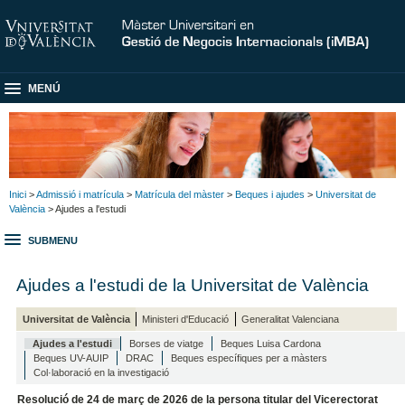
MENÚ
Inici
>
Admissió i matrícula
>
Matrícula del màster
>
Beques i ajudes
>
Universitat de
València
> Ajudes a l'estudi
SUBMENU
Ajudes a l'estudi de la Universitat de València
Universitat de València
Ministeri d'Educació
Generalitat Valenciana
Ajudes a l'estudi
Borses de viatge
Beques Luisa Cardona
Beques UV-AUIP
DRAC
Beques específiques per a màsters
Col·laboració en la investigació
Resolució de 24 de març de 2026 de la persona titular del Vicerectorat