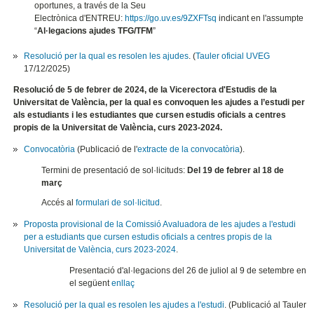
oportunes, a través de la Seu
Electrònica d'ENTREU:
https://go.uv.es/9ZXFTsq
indicant en l'assumpte
“
Al·legacions ajudes TFG/TFM
”
Resolució per la qual es resolen les ajudes
. (
Tauler oficial UVEG
17/12/2025)
Resolució de 5 de febrer de 2024, de la Vicerectora d'Estudis de la
Universitat de València, per la qual es convoquen les ajudes a l’estudi per
als estudiants i les estudiantes que cursen estudis oficials a centres
propis de la Universitat de València, curs 2023-2024.
Convocatòria
(Publicació de l'
extracte de la convocatòria
).
Termini de presentació de sol·licituds:
Del 19 de febrer al 18 de
març
Accés al
formulari de sol·licitud
.
Proposta provisional de la Comissió Avaluadora de les ajudes a l'estudi
per a estudiants que cursen estudis oficials a centres propis de la
Universitat de València, curs 2023-2024
.
Presentació d'al·legacions del 26 de juliol al 9 de setembre en
el següent
enllaç
Resolució per la qual es resolen les ajudes a l'estudi
. (Publicació al Tauler