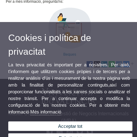
Per a més informació, pregunta'ns:
Cookies i política de
privacitat
Beques
La teva privacitat és important per a nosaltres. Per això,
t'informem que utilitzem cookies pròpies i de tercers per a
realitzar anàlisis d'ús i mesurament de la nostra pàgina web
amb la finalitat de personalitzar continguts,així com
proporcionar funcionalitats a les xarxes socials o analitzar el
nostre trànsit. Per a continuar accepta o modifica la
configuració de les nostres cookies. Per a obtenir més
informació
Més informació
Màster Universitari en Gestió de Negocis Internacionals
(iMBA)
Acceptar tot