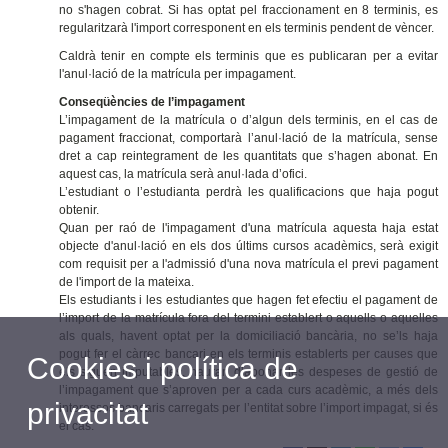
no s'hagen cobrat. Si has optat pel fraccionament en 8 terminis, es
regularitzarà l'import corresponent en els terminis pendent de vèncer.
Caldrà tenir en compte els terminis que es publicaran per a evitar
l'anul·lació de la matrícula per impagament.
Conseqüències de l’impagament
L’impagament de la matrícula o d’algun dels terminis, en el cas de
pagament fraccionat, comportarà l’anul·lació de la matrícula, sense
dret a cap reintegrament de les quantitats que s’hagen abonat. En
aquest cas, la matrícula serà anul·lada d’ofici.
L’estudiant o l’estudianta perdrà les qualificacions que haja pogut
obtenir.
Quan per raó de l'impagament d'una matrícula aquesta haja estat
objecte d'anul·lació en els dos últims cursos acadèmics, serà exigit
com requisit per a l'admissió d'una nova matrícula el previ pagament
de l'import de la mateixa.
Els estudiants i les estudiantes que hagen fet efectiu el pagament de
l’import de la matrícula fora del termini establert o aquells o aquelles
als quals, havent optat per la domiciliació bancària, no se’ls haja
pogut fer el càrrec bancari en els terminis establerts per causes que
Cookies i política de
els siguen imputables, hauran d’abonar les despeses de gestió de
l’impagament que s’aproven per a cada curs acadèmic, a més dels
privacitat
interessos bancaris carregats per l’entitat sobre l’import impagat, si és
el cas.