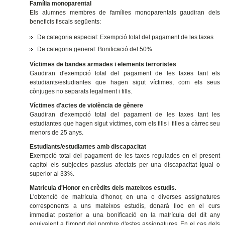
Família monoparental
Els alumnes membres de famílies monoparentals gaudiran dels
beneficis fiscals següents:
De categoria especial: Exempció total del pagament de les taxes
De categoria general: Bonificació del 50%
Víctimes de bandes armades i elements terroristes
Gaudiran d'exempció total del pagament de les taxes tant els
estudiants/estudiantes que hagen sigut víctimes, com els seus
cònjuges no separats legalment i fills.
Víctimes d'actes de violència de gènere
Gaudiran d'exempció total del pagament de les taxes tant les
estudiantes que hagen sigut víctimes, com els fills i filles a càrrec seu
menors de 25 anys.
Estudiants/estudiantes amb discapacitat
Exempció total del pagament de les taxes regulades en el present
capítol els subjectes passius afectats per una discapacitat igual o
superior al 33%.
Matricula d'Honor en crèdits dels mateixos estudis.
L'obtenció de matrícula d'honor, en una o diverses assignatures
corresponents a uns mateixos estudis, donarà lloc en el curs
immediat posterior a una bonificació en la matrícula del dit any
equivalent a l'import del nombre d'estes assignatures. En el cas dels