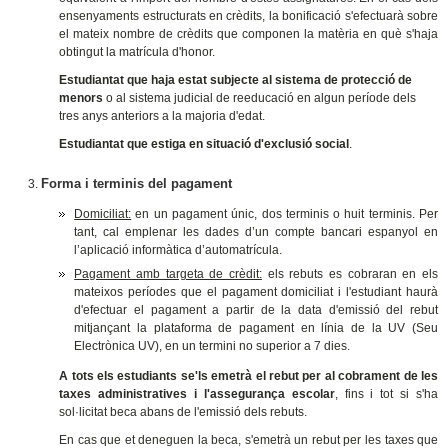
ensenyaments estructurats en crèdits, la bonificació s'efectuarà sobre
el mateix nombre de crèdits que componen la matèria en què s'haja
obtingut la matrícula d'honor.
Estudiantat que haja estat subjecte al sistema de
protecció de
menors
o al sistema judicial de reeducació en algun període dels
tres anys anteriors a la majoria d'edat.
Estudiantat que estiga en situació d'exclusió social
.
Forma i terminis del pagament
Domiciliat:
en un pagament únic, dos terminis o huit terminis. Per
tant, cal emplenar les dades d’un compte bancari espanyol en
l’aplicació informàtica d’automatrícula.
Pagament amb targeta de crèdit:
els rebuts es cobraran en els
mateixos períodes que el pagament domiciliat i l'estudiant haurà
d'efectuar el pagament a partir de la data d'emissió del rebut
mitjançant la plataforma de pagament en línia de la UV (Seu
Electrònica UV), en un termini no superior a 7 dies.
A tots els estudiants se'ls emetrà el rebut per al cobrament de les
taxes administratives i l'assegurança escolar
, fins i tot si s'ha
sol·licitat beca abans de l'emissió dels rebuts.
En cas que et deneguen la beca, s'emetrà un rebut per les taxes que