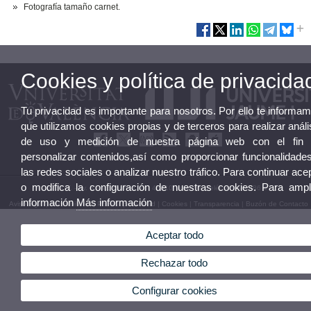
Fotografía tamaño carnet.
Cookies y política de privacida
Tu privacidad es importante para nosotros. Por ello te informa
que utilizamos cookies propias y de terceros para realizar análi
de uso y medición de nuestra página web con el fin 
personalizar contenidos,así como proporcionar funcionalidade
las redes sociales o analizar nuestro tráfico. Para continuar ace
o modifica la configuración de nuestras cookies. Para ampl
© 2026 UV. - Av. Blasco Ibáñez, 28. 46010 Valencia. Teléfono: 96 386 47 23
información
Más información
Aviso legal
|
Accesibilidad
|
Política privacidad
|
Cookies
|
Transparencia
|
Buzón de Contacto
Aceptar todo
Rechazar todo
Configurar cookies