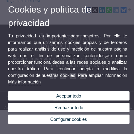
Reglamento del TFM
Cookies y política de
privacidad
Tu privacidad es importante para nosotros. Por ello te
informamos que utilizamos cookies propias y de terceros
para realizar análisis de uso y medición de nuestra página
web con el fin de personalizar contenidos,así como
Máster Universitario en Historia e Identidades en el
proporcionar funcionalidades a las redes sociales o analizar
Mediterráneo Occidental (Siglos XV-XIX)
nuestro tráfico. Para continuar acepta o modifica la
configuración de nuestras cookies. Para ampliar información
Más información
Aceptar todo
© 2026 UV. - Facultad de Geografía e Historia. Avda. Blasco Ibañez, 28. 46010 Valencia.
Teléfono: 963 864 723
Rechazar todo
Aviso legal
|
Accesibilidad
|
Política privacidad
|
Cookies
|
Transparencia
|
Bústia de contacte
Configurar cookies