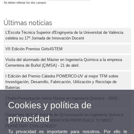
Se deben rellenar los dos campos
Últimas noticias
L'Escola Tècnica Superior d'Enginyeria de la Universitat de València
celebra su 17ª Jornada de Innovación Docent
VII Edición Premios Girls4STEM
Visita del alumnado del Máster en Ingeniería Química a la empresa
Cementera de Buñol (ÇIMSA) - 21 de abril.
I Edición del Premio Cátedra POWERCO-UV al mejor TFM sobre
Investigación, Desarrollo, Fabricación, Utilización y Reciclaje de
Baterías
Charla-Presentación online Máster en Ingeniería Química - 20/02 -
Cookies y política de
13:00
Ganadores de la X Jornada de IQ-Innovación en Ingeniería Química:
privacidad
“FROM IDEATION TO INNOVATION PROPOSALS TO MEET
PLANETARY CHALLENGES”
Tu privacidad es importante para nosotros. Por ello te