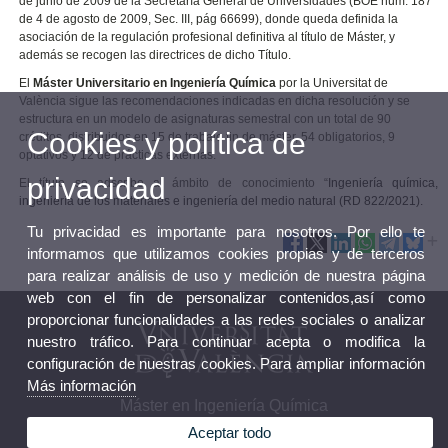
de junio de 2009 de la Secretaría General de Universidades (BOE núm. 187
de 4 de agosto de 2009, Sec. III, pág 66699), donde queda definida la
asociación de la regulación profesional definitiva al título de Máster, y
además se recogen las directrices de dicho Título.
El
Máster Universitario en Ingeniería Química
por la Universitat de
València sigue las recomendaciones indicadas en dicha resolución y se
estructura en un modelo de asignaturas semestral con un total de 90
Cookies y política de
créditos, distribuidos en 15 de trabajo fin de máster, 54 obligatorios, 9
optativos y 12 de prácticas externas.
privacidad
El título se adscribe al ámbito de conocimiento “
Ingeniería química,
ingeniería de los materiales e ingeniería del medio natural (RD 822/2021).
Tu privacidad es importante para nosotros. Por ello te
informamos que utilizamos cookies propias y de terceros
para realizar análisis de uso y medición de nuestra página
web con el fin de personalizar contenidos,así como
proporcionar funcionalidades a las redes sociales o analizar
nuestro tráfico. Para continuar acepta o modifica la
configuración de nuestras cookies. Para ampliar información
Más información
Máster en Ingeniería Química
Aceptar todo