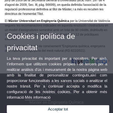
juny de 2009 de la Secretaria General d'Universitats (BOE núm. 187 de 4
d'agost de 2009, Sec. III, pàg. 66699), on queda definida l'associació de la
regulació professional definitiva al títol de Màster, i a més es recullen les
directrius de l'esmentat Títol.
El
Màster Universitari en Enginyeria Química
per la Universitat de València
segueix les recomanacions indicades en aquesta resolució i s'estructura en
un model d'assignatures semestral amb un total de 90 crèdits, distribuïts en
Cookies i política de
15 de treball fi de màster, 54 obligatoris, 9 optatius i 12 de pràctiques
externes.
privacitat
El títol s'adscriu a l'àmbit de coneixement "
Enginyeria química, enginyeria
dels materials i enginyeria del medi natural (RD 822/2021).
La teva privacitat és important per a nosaltres. Per això,
t'informem que utilitzem cookies pròpies i de tercers per a
realitzar anàlisis d'ús i mesurament de la nostra pàgina web
amb la finalitat de personalitzar continguts,així com
proporcionar funcionalitats a les xarxes socials o analitzar el
nostre trànsit. Per a continuar accepta o modifica la
configuració de les nostres cookies. Per a obtenir més
informació
Més informació
Màster en Enginyeria Química
Acceptar tot