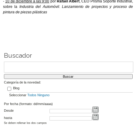
-
10 de diciembre a las 9:00
por
Rafael Albert
, CEO Prisma Soporte Industrial,
sobre la
Industria del Automóvil. Lanzamiento de proyectos y proceso de
pintura de piezas plásticas
Buscador
Categoría de la novedad:
Blog
Seleccionar
Todos
Ninguno
Por fecha (formato: dd/mm/aaaa)
Desde
hasta
Se deben rellenar los dos campos