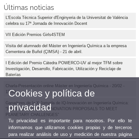
Últimas noticias
L'Escola Tècnica Superior d'Enginyeria de la Universitat de València
celebra su 17ª Jornada de Innovación Docent
VII Edición Premios Girls4STEM
Visita del alumnado del Máster en Ingeniería Química a la empresa
Cementera de Buñol (ÇIMSA) - 21 de abril.
I Edición del Premio Cátedra POWERCO-UV al mejor TFM sobre
Investigación, Desarrollo, Fabricación, Utilización y Reciclaje de
Baterías
Charla-Presentación online Máster en Ingeniería Química - 20/02 -
Cookies y política de
13:00
Ganadores de la X Jornada de IQ-Innovación en Ingeniería Química:
privacidad
“FROM IDEATION TO INNOVATION PROPOSALS TO MEET
PLANETARY CHALLENGES”
Tu privacidad es importante para nosotros. Por ello te
informamos que utilizamos cookies propias y de terceros
para realizar análisis de uso y medición de nuestra página